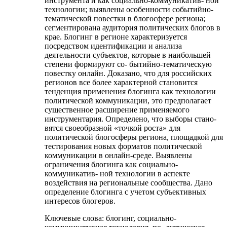
инструмента и как социально-коммуникатив- ной
технологии; выявлены особенности событийно-
тематической повестки в блогосфере региона;
сегментирована аудитория политических блогов в
крае. Блогинг в регионе характеризуется
посредством идентификации и анализа
деятельности субъектов, которые в наибольшей
степени формируют со- бытийно-тематическую
повестку онлайн. Доказано, что для российских
регионов все более характерной становится
тенденция применения блогинга как технологии
политической коммуникации, это предполагает
существенное расширение применяемого
инструментария. Определено, что выборы стано-
вятся своеобразной «точкой роста» для
политической блогосферы региона, площадкой для
тестирования новых форматов политической
коммуникации в онлайн-среде. Выявлены
ограничения блогинга как социально-
коммуникатив- ной технологии в аспекте
воздействия на региональные сообщества. Дано
определение блогинга с учетом субъективных
интересов блогеров.
Ключевые слова:
блогинг, социально-