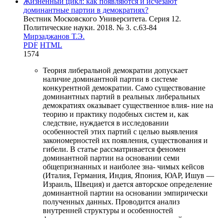
Жизненный цикл: как появляются и исчезают
доминантные партии в демократиях?
Вестник Московского Университета. Серия 12.
Политические науки. 2018. № 3. c.63-84
Мирзаджанов Т.Э.
PDF
HTML
1574
Теория либеральной демократии допускает
наличие доминантной партии в системе
конкурентной демократии. Само существование
доминантных партий в реальных либеральных
демократиях оказывает существенное влия- ние на
теорию и практику подобных систем и, как
следствие, нуждается в исследовании
особенностей этих партий с целью выявления
закономерностей их появления, существования и
гибели. В статье рассматривается феномен
доминантной партии на основании семи
общепризнанных и наиболее зна- чимых кейсов
(Италия, Германия, Индия, Япония, ЮАР, Ишув —
Израиль, Швеция) и дается авторское определение
доминантной партии на основании эмпирически
полученных данных. Проводится анализ
внутренней структуры и особенностей