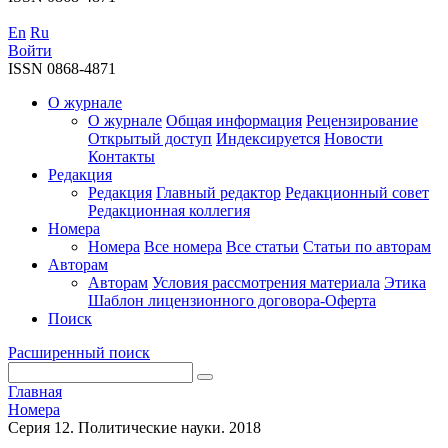
En
Ru
Войти
ISSN 0868-4871
О журнале
О журнале
Общая информация
Рецензирование
Открытый доступ
Индексируется
Новости
Контакты
Редакция
Редакция
Главный редактор
Редакционный совет
Редакционная коллегия
Номера
Номера
Все номера
Все статьи
Статьи по авторам
Авторам
Авторам
Условия рассмотрения материала
Этика
Шаблон лицензионного договора-Оферта
Поиск
Расширенный поиск
Главная
Номера
Серия 12. Политические науки. 2018