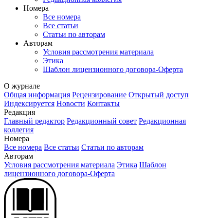
Номера
Все номера
Все статьи
Статьи по авторам
Авторам
Условия рассмотрения материала
Этика
Шаблон лицензионного договора-Оферта
О журнале
Общая информация
Рецензирование
Открытый доступ
Индексируется
Новости
Контакты
Редакция
Главный редактор
Редакционный совет
Редакционная
коллегия
Номера
Все номера
Все статьи
Статьи по авторам
Авторам
Условия рассмотрения материала
Этика
Шаблон
лицензионного договора-Оферта