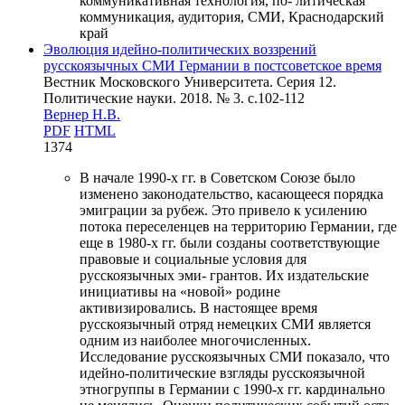
коммуникативная технология, по- литическая
коммуникация, аудитория, СМИ, Краснодарский
край
Эволюция идейно-политических воззрений
русскоязычных СМИ Германии в постсоветское время
Вестник Московского Университета. Серия 12.
Политические науки. 2018. № 3. c.102-112
Вернер Н.В.
PDF
HTML
1374
В начале 1990-х гг. в Советском Союзе было
изменено законодательство, касающееся порядка
эмиграции за рубеж. Это привело к усилению
потока переселенцев на территорию Германии, где
еще в 1980-х гг. были созданы соответствующие
правовые и социальные условия для
русскоязычных эми- грантов. Их издательские
инициативы на «новой» родине
активизировались. В настоящее время
русскоязычный отряд немецких СМИ является
одним из наиболее многочисленных.
Исследование русскоязычных СМИ показало, что
идейно-политические взгляды русскоязычной
этногруппы в Германии с 1990-х гг. кардинально