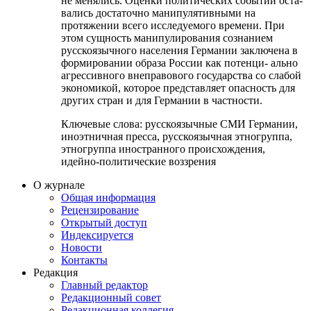
не менялись. Оценки политических событий оста-
вались достаточно манипулятивными на
протяжении всего исследуемого времени. При
этом сущность манипулирования сознанием
русскоязычного населения Германии заключена в
формировании образа России как потенци- ально
агрессивного внеправового государства со слабой
экономикой, которое представляет опасность для
других стран и для Германии в частности.
Ключевые слова:
русскоязычные СМИ Германии,
иноэтничная пресса, русскоязычная этногруппа,
этногруппа иностранного происхождения,
идейно-политические воззрения
О журнале
Общая информация
Рецензирование
Открытый доступ
Индексируется
Новости
Контакты
Редакция
Главный редактор
Редакционный совет
Редакционная коллегия