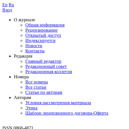
En
Ru
Вход
О журнале
Общая информация
Рецензирование
Открытый доступ
Индексируется
Новости
Контакты
Редакция
Главный редактор
Редакционный совет
Редакционная коллегия
Номера
Все номера
Все статьи
Статьи по авторам
Авторам
Условия рассмотрения материала
Этика
Шаблон лицензионного договора-Оферта
ISSN 0868-4871