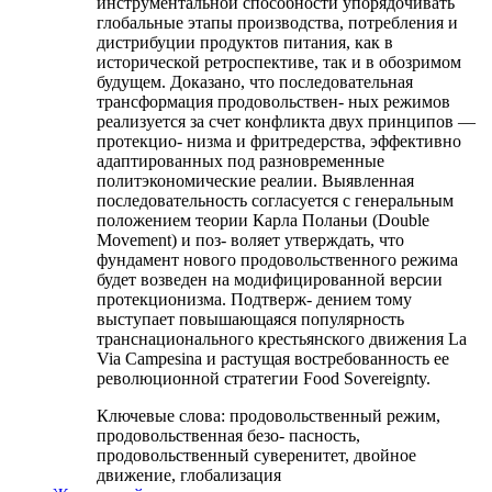
инструментальной способности упорядочивать
глобальные этапы производства, потребления и
дистрибуции продуктов питания, как в
исторической ретроспективе, так и в обозримом
будущем. Доказано, что последовательная
трансформация продовольствен- ных режимов
реализуется за счет конфликта двух принципов —
протекцио- низма и фритредерства, эффективно
адаптированных под разновременные
политэкономические реалии. Выявленная
последовательность согласуется с генеральным
положением теории Карла Поланьи (Double
Movement) и поз- воляет утверждать, что
фундамент нового продовольственного режима
будет возведен на модифицированной версии
протекционизма. Подтверж- дением тому
выступает повышающаяся популярность
транснационального крестьянского движения La
Via Campesina и растущая востребованность ее
революционной стратегии Food Sovereignty.
Ключевые слова:
продовольственный режим,
продовольственная безо- пасность,
продовольственный суверенитет, двойное
движение, глобализация