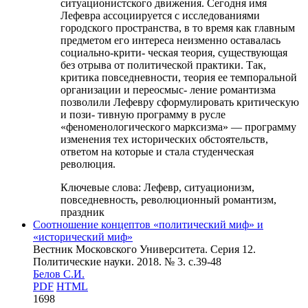
ситуационистского движения. Сегодня имя
Лефевра ассоциируется с исследованиями
городского пространства, в то время как главным
предметом его интереса неизменно оставалась
социально-крити- ческая теория, существующая
без отрыва от политической практики. Так,
критика повседневности, теория ее темпоральной
организации и переосмыс- ление романтизма
позволили Лефевру сформулировать критическую
и пози- тивную программу в русле
«феноменологического марксизма» — программу
изменения тех исторических обстоятельств,
ответом на которые и стала студенческая
революция.
Ключевые слова:
Лефевр, ситуационизм,
повседневность, революционный романтизм,
праздник
Соотношение концептов «политический миф» и
«исторический миф»
Вестник Московского Университета. Серия 12.
Политические науки. 2018. № 3. c.39-48
Белов С.И.
PDF
HTML
1698