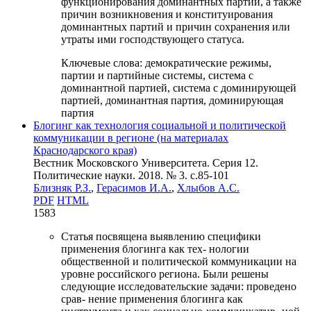
функционирования доминантных партий, а также
причин возникновения и конституирования
доминантных партий и причин сохранения или
утраты ими господствующего статуса.
Ключевые слова:
демократические режимы,
партии и партийные системы, система с
доминантной партией, система с доминирующей
партией, доминантная партия, доминирующая
партия
Блогинг как технология социальной и политической
коммуникации в регионе (на материалах
Краснодарского края)
Вестник Московского Университета. Серия 12.
Политические науки. 2018. № 3. c.85-101
Близняк Р.З.
,
Герасимов И.А.
,
Хлыбов А.С.
PDF
HTML
1583
Статья посвящена выявлению специфики
применения блогинга как тех- нологии
общественной и политической коммуникации на
уровне российского региона. Были решены
следующие исследовательские задачи: проведено
срав- нение применения блогинга как