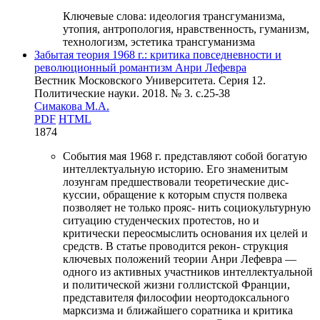
Ключевые слова:
идеология трансгуманизма,
утопия, антропология, нравственность, гуманизм,
технологизм, эстетика трансгуманизма
Забытая теория 1968 г.: критика повседневности и
революционный романтизм Анри Лефевра
Вестник Московского Университета. Серия 12.
Политические науки. 2018. № 3. c.25-38
Симакова М.А.
PDF
HTML
1874
События мая 1968 г. представляют собой богатую
интеллектуальную историю. Его знаменитым
лозунгам предшествовали теоретические дис-
куссии, обращение к которым спустя полвека
позволяет не только прояс- нить социокультурную
ситуацию студенческих протестов, но и
критически переосмыслить основания их целей и
средств. В статье проводится рекон- струкция
ключевых положений теории Анри Лефевра —
одного из активных участников интеллектуальной
и политической жизни голлистской Франции,
представителя философии неортодоксального
марксизма и ближайшего соратника и критика