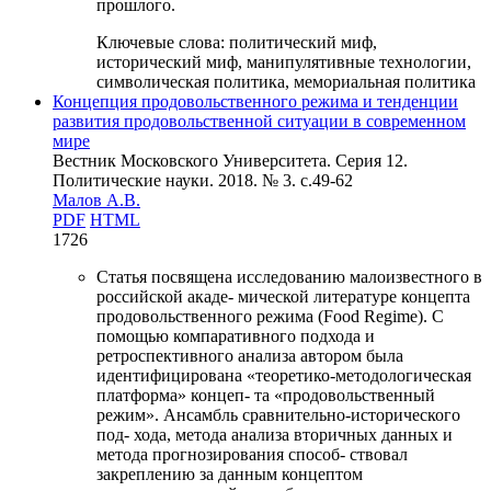
прошлого.
Ключевые слова:
политический миф,
исторический миф, манипулятивные технологии,
символическая политика, мемориальная политика
Концепция продовольственного режима и тенденции
развития продовольственной ситуации в современном
мире
Вестник Московского Университета. Серия 12.
Политические науки. 2018. № 3. c.49-62
Малов А.В.
PDF
HTML
1726
Статья посвящена исследованию малоизвестного в
российской акаде- мической литературе концепта
продовольственного режима (Food Regime). С
помощью компаративного подхода и
ретроспективного анализа автором была
идентифицирована «теоретико-методологическая
платформа» концеп- та «продовольственный
режим». Ансамбль сравнительно-исторического
под- хода, метода анализа вторичных данных и
метода прогнозирования способ- ствовал
закреплению за данным концептом