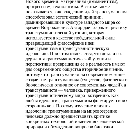
Нового времени: материализм (имманентизм),
прогрессизм, технологизм. В статье также
показывается, как рождению идей трансгуманизма
способствовал эстетический принцип,
доминировавший в культуре западного мира со
времен Возрождения. Автор дает характе- ристику
трансгуманистической утопии, которая
используется в качестве побудительной силы,
превращающей философские идеи
трансгуманизма в трансгуманистическую
идеологию. При этом отмечается, что детали со-
держания трансгуманистической утопии и
перспективы превращения ее в реальность имеют
для современного общества вторичное значение,
потому что трансгуманизм на современном этапе
создает не трансгуманоида (существо, физически и
биологически отличное от современных людей), а
трансгуманиста — человека, приверженного
трансгуманистическому миро- воззрению. Как
любая идеология, трансгуманизм формирует своих
сторонни- ков. Поэтому изучение влияния
идеологии трансгуманизма на мировоззрение
человека должно предшествовать критике
конкретных технологий изменения человеческой
природы и обсуждению вопросов биоэтики.