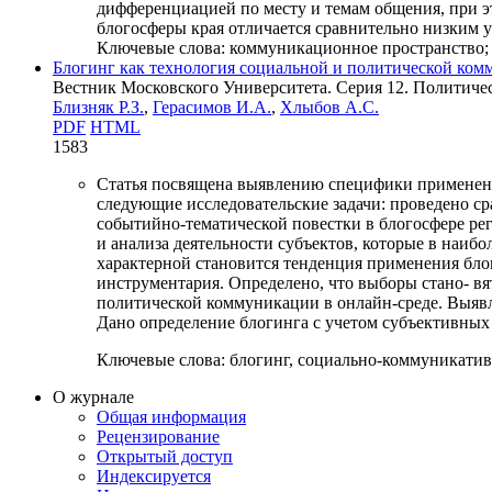
дифференциацией по месту и темам общения, при 
блогосферы края отличается сравнительно низким 
Ключевые слова:
коммуникационное пространство; 
Блогинг как технология социальной и политической комм
Вестник Московского Университета. Серия 12. Политическ
Близняк Р.З.
,
Герасимов И.А.
,
Хлыбов А.С.
PDF
HTML
1583
Статья посвящена выявлению специфики применени
следующие исследовательские задачи: проведено с
событийно-тематической повестки в блогосфере рег
и анализа деятельности субъектов, которые в наиб
характерной становится тенденция применения бло
инструментария. Определено, что выборы стано- вя
политической коммуникации в онлайн-среде. Выявл
Дано определение блогинга с учетом субъективных 
Ключевые слова:
блогинг, социально-коммуникатив
О журнале
Общая информация
Рецензирование
Открытый доступ
Индексируется