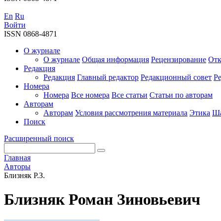
En
Ru
Войти
ISSN 0868-4871
О журнале
О журнале
Общая информация
Рецензирование
Отк
Редакция
Редакция
Главный редактор
Редакционный совет
Р
Номера
Номера
Все номера
Все статьи
Статьи по авторам
Авторам
Авторам
Условия рассмотрения материала
Этика
Ша
Поиск
Расширенный поиск
Главная
Авторы
Близняк Р.З.
Близняк Роман Зиновьевич