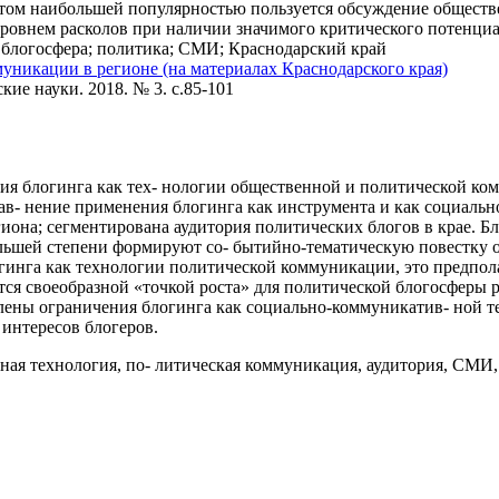
этом наибольшей популярностью пользуется обсуждение общест
уровнем расколов при наличии значимого критического потенциа
блогосфера; политика; СМИ; Краснодарский край
уникации в регионе (на материалах Краснодарского края)
ие науки. 2018. № 3. c.85-101
я блогинга как тех- нологии общественной и политической ко
рав- нение применения блогинга как инструмента и как социаль
иона; сегментирована аудитория политических блогов в крае. Б
ольшей степени формируют со- бытийно-тематическую повестку о
гинга как технологии политической коммуникации, это предпо
тся своеобразной «точкой роста» для политической блогосферы 
ены ограничения блогинга как социально-коммуникатив- ной те
интересов блогеров.
ная технология, по- литическая коммуникация, аудитория, СМИ