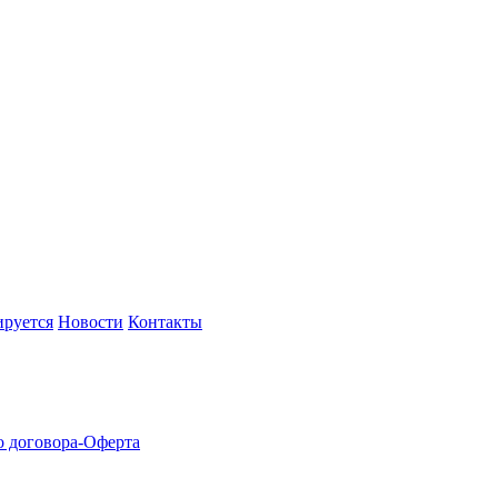
руется
Новости
Контакты
 договора-Оферта