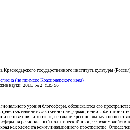
ла Краснодарского государственного института культуры (Россия
егиона (на примере Краснодарского края)
ие науки. 2016. № 2. c.35-56
регионального уровня блогосферы, обозначаются его пространст
транства: наличие собственной информационно-событийной тема
ой основе новый контент; осознание региональным сообществом
госферы на региональный политический процесс, взаимодействи
края как элемента коммуникационного пространства. Определено