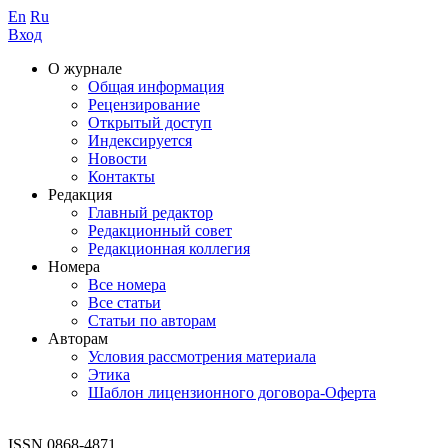
En
Ru
Вход
О журнале
Общая информация
Рецензирование
Открытый доступ
Индексируется
Новости
Контакты
Редакция
Главный редактор
Редакционный совет
Редакционная коллегия
Номера
Все номера
Все статьи
Статьи по авторам
Авторам
Условия рассмотрения материала
Этика
Шаблон лицензионного договора-Оферта
ISSN 0868-4871