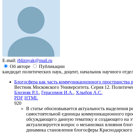
E-mail:
rbliznyak@mail.ru
Об авторе
Публикации
кандидат политических наук, доцент, начальник научного отде
Блогосфера как часть коммуникационного пространства р
Вестник Московского Университета. Серия 12. Политическ
Близняк Р.З.
,
Герасимов И.А.
,
Хлыбов А.С.
PDF
HTML
920
В статье обосновывается актуальность выделения 
самостоятельной единицы коммуникационного прос
обсуждающего данную тематику и создающего на эт
актуализируется вопрос о механизмах влияния бло
динамика становления блогосферы Краснодарского 