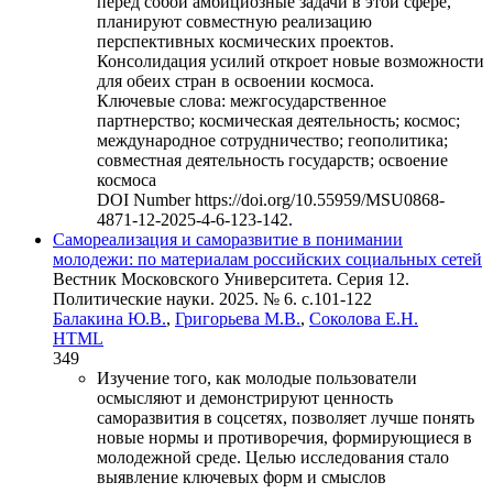
перед собой амбициозные задачи в этой сфере,
планируют совместную реализацию
перспективных космических проектов.
Консолидация усилий откроет новые возможности
для обеих стран в освоении космоса.
Ключевые слова:
межгосударственное
партнерство; космическая деятельность; космос;
международное сотрудничество; геополитика;
совместная деятельность государств; освоение
космоса
DOI Number
https://doi.org/10.55959/MSU0868-
4871-12-2025-4-6-123-142.
Самореализация и саморазвитие в понимании
молодежи: по материалам российских социальных сетей
Вестник Московского Университета. Серия 12.
Политические науки. 2025. № 6. c.101-122
Балакина Ю.В.
,
Григорьева М.В.
,
Соколова Е.Н.
HTML
349
Изучение того, как молодые пользователи
осмысляют и демонстрируют ценность
саморазвития в соцсетях, позволяет лучше понять
новые нормы и противоречия, формирующиеся в
молодежной среде. Целью исследования стало
выявление ключевых форм и смыслов