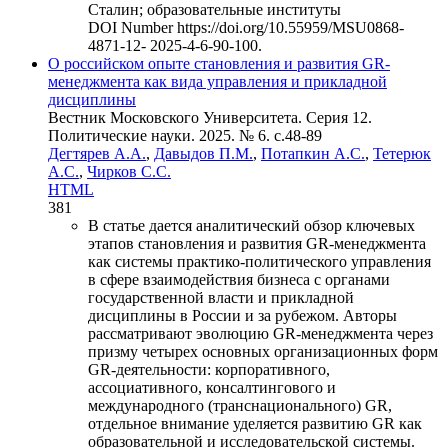
Сталин; образовательные институты
DOI Number
https://doi.org/10.55959/MSU0868-
4871-12- 2025-4-6-90-100.
О российском опыте становления и развития GR-
менеджмента как вида управления и прикладной
дисциплины
Вестник Московского Университета. Серия 12.
Политические науки. 2025. № 6. c.48-89
Дегтярев А.А.
,
Давыдов П.М.
,
Потапкин А.С.
,
Тетерюк
А.С.
,
Чирков С.С.
HTML
381
В статье дается аналитический обзор ключевых
этапов становления и развития GR-менеджмента
как системы практико-политического управления
в сфере взаимодействия бизнеса с органами
государственной власти и прикладной
дисциплины в России и за рубежом. Авторы
рассматривают эволюцию GR-менеджмента через
призму четырех основных организационных форм
GR-деятельности: корпоративного,
ассоциативного, консалтингового и
международного (транснационального) GR,
отдельное внимание уделяется развитию GR как
образовательной и исследовательской системы.