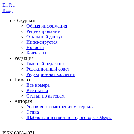
En
Ru
Вход
О журнале
Общая информация
Рецензирование
Открытый доступ
Индексируется
Новости
Контакты
Редакция
Главный редактор
Редакционный совет
Редакционная коллегия
Номера
Все номера
Все статьи
Статьи по авторам
Авторам
Условия рассмотрения материала
Этика
Шаблон лицензионного договора-Оферта
ISSN 0868-4871