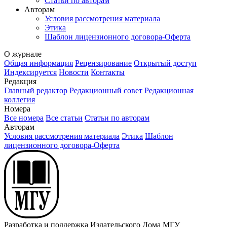
Статьи по авторам
Авторам
Условия рассмотрения материала
Этика
Шаблон лицензионного договора-Оферта
О журнале
Общая информация
Рецензирование
Открытый доступ
Индексируется
Новости
Контакты
Редакция
Главный редактор
Редакционный совет
Редакционная
коллегия
Номера
Все номера
Все статьи
Статьи по авторам
Авторам
Условия рассмотрения материала
Этика
Шаблон
лицензионного договора-Оферта
Разработка и поддержка Издательского Дома МГУ