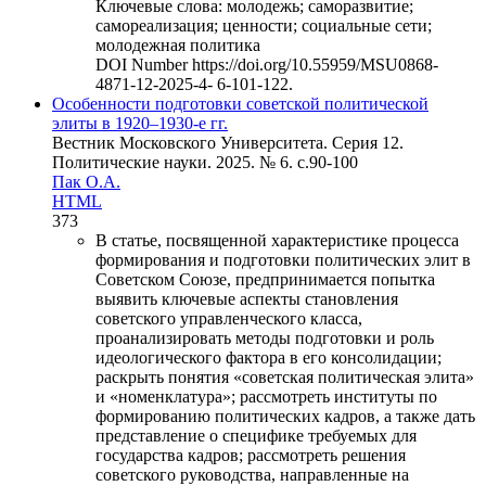
Ключевые слова:
молодежь; саморазвитие;
самореализация; ценности; социальные сети;
молодежная политика
DOI Number
https://doi.org/10.55959/MSU0868-
4871-12-2025-4- 6-101-122.
Особенности подготовки советской политической
элиты в 1920–1930-е гг.
Вестник Московского Университета. Серия 12.
Политические науки. 2025. № 6. c.90-100
Пак О.А.
HTML
373
В статье, посвященной характеристике процесса
формирования и подготовки политических элит в
Советском Союзе, предпринимается попытка
выявить ключевые аспекты становления
советского управленческого класса,
проанализировать методы подготовки и роль
идеологического фактора в его консолидации;
раскрыть понятия «советская политическая элита»
и «номенклатура»; рассмотреть институты по
формированию политических кадров, а также дать
представление о специфике требуемых для
государства кадров; рассмотреть решения
советского руководства, направленные на