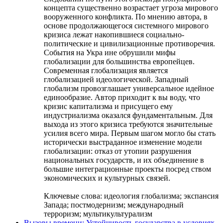
концепта существенно возрастает угроза мирового
вооруженного конфликта. По мнению автора, в
основе продолжающегося системного мирового
кризиса лежат накопившиеся социально-
политические и цивилизационные противоречия.
События на Укра ине обрушили мифы
глобализации для большинства европейцев.
Современная глобализация является
глобализацией идеологической. Западный
глобализм провозглашает универсальное идейное
единообразие. Автор приходит к вы воду, что
кризис капитализма и присущего ему
индустриализма оказался фундаментальным. Для
выхода из этого кризиса требуются значительные
усилия всего мира. Первым шагом могло бы стать
исторически выстраданное изменение модели
глобализации: отказ от утопии разрушения
национальных государств, и их объединение в
большие интеграционные проекты посред ством
экономических и культурных связей.
Ключевые слова:
идеология глобализма; экспансия
Запада; постмодернизм; международный
терроризм; мультикультурализм
Вызовы времени: Устойчивость государства в условиях