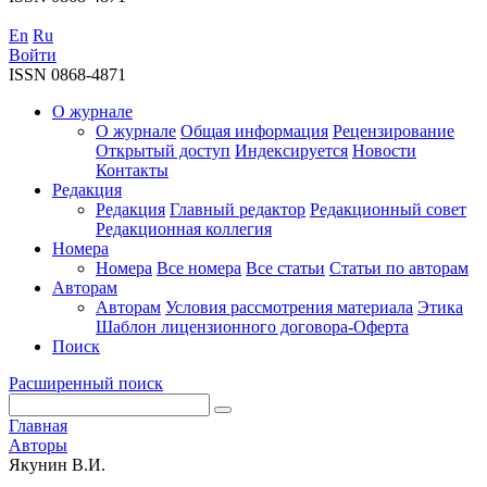
En
Ru
Войти
ISSN 0868-4871
О журнале
О журнале
Общая информация
Рецензирование
Открытый доступ
Индексируется
Новости
Контакты
Редакция
Редакция
Главный редактор
Редакционный совет
Редакционная коллегия
Номера
Номера
Все номера
Все статьи
Статьи по авторам
Авторам
Авторам
Условия рассмотрения материала
Этика
Шаблон лицензионного договора-Оферта
Поиск
Расширенный поиск
Главная
Авторы
Якунин В.И.