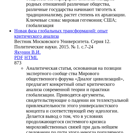
родных отношений различные общества,
различные государства начинают тяготеть к
традиционализму, растет степень их архаизации.
Ключевые слова:
мировая гегемония; США;
глобализация
Новая фаза глобальных трансформаций: опыт
критического анализа
Вестник Московского Университета. Серия 12.
Политические науки. 2015. № 1. c.7-24
Якунин В.И.
PDF
HTML
873
Аналитическая статья, основанная на позиции
экспертного сообще ства Мирового
общественного форума «Диалог цивилизаций»,
предлагает конкретный опыт критического
анализа современной теории и практики
глобализации. Приводятся аргументы,
свидетельствующие о падении ин теллектуальной
привлекательности этого универсалистского
концепта и соответствующей ему идеологии.
Делается вывод о том, что в условиях
продолжающегося системного кризиса
мирохозяйственных связей при даль нейшем
следовании по пути этого некогда популярного