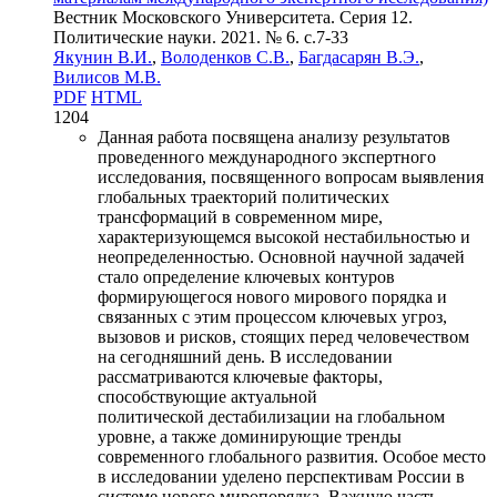
Вестник Московского Университета. Серия 12.
Политические науки. 2021. № 6. c.7-33
Якунин В.И.
,
Володенков С.В.
,
Багдасарян В.Э.
,
Вилисов М.В.
PDF
HTML
1204
Данная работа посвящена анализу результатов
проведенного международного экспертного
исследования, посвященного вопросам выявления
глобальных траекторий политических
трансформаций в современном мире,
характеризующемся высокой нестабильностью и
неопределенностью. Основной научной задачей
стало определение ключевых контуров
формирующегося нового мирового порядка и
связанных с этим процессом ключевых угроз,
вызовов и рисков, стоящих перед человечеством
на сегодняшний день. В исследовании
рассматриваются ключевые факторы,
способствующие актуальной
политической дестабилизации на глобальном
уровне, а также доминирующие тренды
современного глобального развития. Особое место
в исследовании уделено перспективам России в
системе нового миропорядка. Важную часть