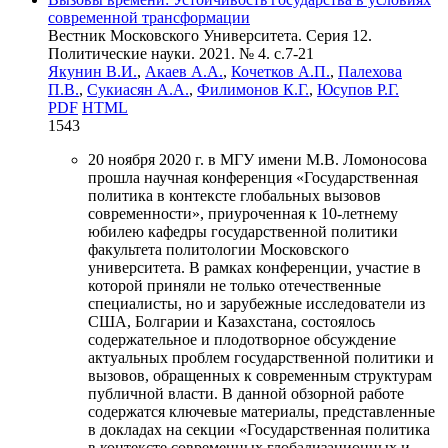
современной трансформации
Вестник Московского Университета. Серия 12.
Политические науки. 2021. № 4. c.7-21
Якунин В.И.
,
Акаев А.А.
,
Кочетков А.П.
,
Палехова
П.В.
,
Сукиасян А.А.
,
Филимонов К.Г.
,
Юсупов Р.Г.
PDF
HTML
1543
20 ноября 2020 г. в МГУ имени М.В. Ломоносова
прошла научная конференция «Государственная
политика в контексте глобальных вызовов
современности», приуроченная к 10-летнему
юбилею кафедры государственной политики
факультета политологии Московского
университета. В рамках конференции, участие в
которой приняли не только отечественные
специалисты, но и зарубежные исследователи из
США, Болгарии и Казахстана, состоялось
содержательное и плодотворное обсуждение
актуальных проблем государственной политики и
вызовов, обращенных к современным структурам
публичной власти. В данной обзорной работе
содержатся ключевые материалы, представленные
в докладах на секции «Государственная политика
в контексте современных глобализационных и