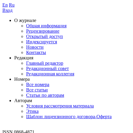
En
Ru
Вход
О журнале
Общая информация
Рецензирование
Открытый доступ
Индексируется
Новости
Контакты
Редакция
Главный редактор
Редакционный совет
Редакционная коллегия
Номера
Все номера
Все статьи
Статьи по авторам
Авторам
Условия рассмотрения материала
Этика
Шаблон лицензионного договора-Оферта
ISSN 0868-4871