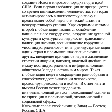
создание Нового мирового порядка под эгидой
США. Если первая глобализация не прекращается
со времен возникновения человечества, то вторая
активизировалась в постсоветскую эпоху и
представляет собой идеологический штамп и
неосуществимую утопию. Характерными чертами
второй глобализации являются ослабление
национального государ ства, разрушение духовной
культуры и культуры солидарности, транснацио
нализация насилия, возникновение коррупции
«постиндустриального» типа, деиндустриализация
одних стран и промышленная специализация
других, внедрение принципов игры в жизненные
стратегии людей и, наконец, опасный дисбаланс
между постиндустриальным информационным
обществом Запада и остальным миром. Такая
глобализация ведет к сокращению разнообразия и
способствует дестабилизации человечества,
провоцируя революции и войны. В ответ на эти
вызовы Россия может предложить
цивилизационный диа лог, позволяющий смягчить
поляризации в политической, экономической и
социальной сферах.
Ключевые слова:
глобализация; Запад — Восток;
Россия; США