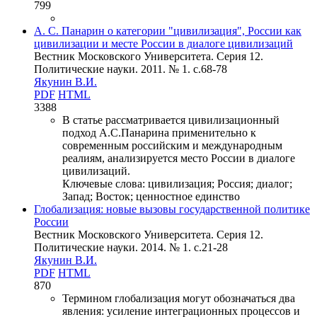
799
А. С. Панарин о категории "цивилизация", России как
цивилизации и месте России в диалоге цивилизаций
Вестник Московского Университета. Серия 12.
Политические науки. 2011. № 1. c.68-78
Якунин В.И.
PDF
HTML
3388
В статье рассматривается цивилизационный
подход А.С.Панарина применительно к
современным российским и международным
реалиям, анализируется место России в диалоге
цивилизаций.
Ключевые слова:
цивилизация; Россия; диалог;
Запад; Восток; ценностное единство
Глобализация: новые вызовы государственной политике
России
Вестник Московского Университета. Серия 12.
Политические науки. 2014. № 1. c.21-28
Якунин В.И.
PDF
HTML
870
Термином глобализация могут обозначаться два
явления: усиление интеграционных процессов и