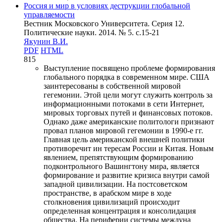
Россия и мир в условиях деструкции глобальной
управляемости
Вестник Московского Университета. Серия 12.
Политические науки. 2014. № 5. c.15-21
Якунин В.И.
PDF
HTML
815
Выступление посвящено проблеме формирования
глобального порядка в современном мире. США
заинтересованы в собственной мировой
гегемонии. Этой цели могут служить контроль за
информационными потоками в сети Интернет,
мировых торговых путей и финансовых потоков.
Однако даже американские политологи признают
провал планов мировой гегемонии в 1990-е гг.
Главная цель американской внешней политики
противоречит ин тересам России и Китая. Новым
явлением, препятствующим формированию
подконтрольного Вашингтону мира, является
формирование и развитие кризиса внутри самой
западной цивилизации. На постсоветском
пространстве, в арабском мире в ходе
столкновения цивилизаций происходит
определенная концентрация и консолидация
общества. На периферии системы междуна