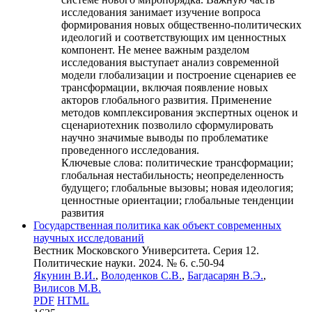
исследования занимает изучение вопроса
формирования новых общественно-политических
идеологий и соответствующих им ценностных
компонент. Не менее важным разделом
исследования выступает анализ современной
модели глобализации и построение сценариев ее
трансформации, включая появление новых
акторов глобального развития. Применение
методов комплексирования экспертных оценок и
сценариотехник позволило сформулировать
научно значимые выводы по проблематике
проведенного исследования.
Ключевые слова:
политические трансформации;
глобальная нестабильность; неопределенность
будущего; глобальные вызовы; новая идеология;
ценностные ориентации; глобальные тенденции
развития
Государственная политика как объект современных
научных исследований
Вестник Московского Университета. Серия 12.
Политические науки. 2024. № 6. c.50-94
Якунин В.И.
,
Володенков С.В.
,
Багдасарян В.Э.
,
Вилисов М.В.
PDF
HTML