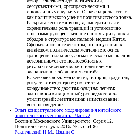
которые являются адогматическими,
бессубъектными, ортопраксическими и
инклюзивными культами. Означена роль легизма
как политического учения позитивистского толка.
Раскрыта легитимирующая, императивная и
охранительная роль традиций и установочно-
программирующее значение системы ритуалов и
обрядов в структуре ментальной модели Китая.
Сформулирован тезис о том, что отсутствие в
китайском политическом менталитете основ
трансцендентального, догматического мышления
детерминирует его неспособность к
результативной ментально-политической
экспансии в глобальном масштабе.
Ключевые слова:
менталитет; история; традиция;
ритуал; китаецентризм; политеизм;
конфуцианство; даосизм; буддизм; легизм;
адаптивноимитационный; репродуктивно-
утилитарный; легитимация; заимствование;
воспроизведение
Опыт концептуального моделирования китайского
политического менталитета. Часть 2
Вестник Московского Университета. Серия 12.
Политические науки. 2016. № 5. c.64-86
Ракитянский Н.М.
,
Цзыпи С.