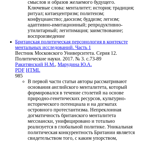
смыслов и образов желаемого будущего.
Ключевые слова:
менталитет; история; традиция;
ритуал; китаецентризм; политеизм;
конфуцианство; даосизм; буддизм; легизм;
адаптивно-имитационный; репродуктивно-
утилитарный; легитимация; заимствование;
воспроизведение
Британская политическая персонология в контексте
ментальных исследований. Часть 1
Вестник Московского Университета. Серия 12.
Политические науки. 2017. № 3. c.73-89
Ракитянский Н.М.
,
Марудина Ю.А.
PDF
HTML
985
В первой части статьи авторы рассматривают
основания английского менталитета, который
формировался в течение столетий на основе
природно-генетических ресурсов, культурно-
исторического потенциала и на догматах
островного протестантизма. Непреклонная
догматичность британского менталитета
мессиански, унифицировано и тотально
реализуется в глобальной политике. Уникальная
политическая конкурентность Британии является
свидетельством того, с каким упорством,