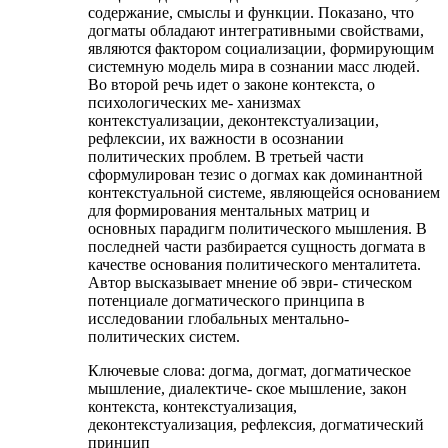
содержание, смыслы и функции. Показано, что
догматы обладают интегративными свойствами,
являются фактором социализации, формирующим
системную модель мира в сознании масс людей.
Во второй речь идет о законе контекста, о
психологических ме- ханизмах
контекстуализации, деконтекстуализации,
рефлексии, их важности в осознании
политических проблем. В третьей части
сформулирован тезис о догмах как доминантной
контекстуальной системе, являющейся основанием
для формирования ментальных матриц и
основных парадигм политического мышления. В
последней части разбирается сущность догмата в
качестве основания политического менталитета.
Автор высказывает мнение об эври- стическом
потенциале догматического принципа в
исследовании глобальных ментально-
политических систем.
Ключевые слова:
догма, догмат, догматическое
мышление, диалектиче- ское мышление, закон
контекста, контекстуализация,
деконтекстуализация, рефлексия, догматический
принцип