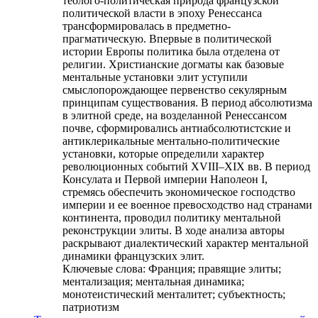
теолого-политическая природа французской
политической власти в эпоху Ренессанса
трансформировалась в предметно-
прагматическую. Впервые в политической
истории Европы политика была отделена от
религии. Христианские догматы как базовые
ментальные установки элит уступили
смыслопорождающее первенство секулярным
принципам существования. В период абсолютизма
в элитной среде, на возделанной Ренессансом
почве, сформировались антиабсолютистские и
антиклерикальные ментально-политические
установки, которые определили характер
революционных событий XVIII–XIX вв. В период
Консулата и Первой империи Наполеон I,
стремясь обеспечить экономическое господство
империи и ее военное превосходство над странами
континента, проводил политику ментальной
реконструкции элиты. В ходе анализа авторы
раскрывают диалектический характер ментальной
динамики французских элит.
Ключевые слова:
Франция; правящие элиты;
ментализация; ментальная динамика;
монотеистический менталитет; субъектность;
патриотизм