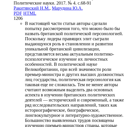
Политические науки. 2017. № 4. c.68-91
Ракитянский Н.М.
,
Марудина Ю.А.
PDF
HTML
1206
В настоящей части статьи авторы сделали
попытку рассмотрения того, что можно было бы
назвать британской политической персонологией.
Поскольку лидеры правящих элит сыграли
выдающуюся роль в становлении и развитии
уникальной британской цивилизации,
представляется весьма актуальным политико-
психологическое изучение их личностных
особенностей. В политической науке
Великобритании, при всей значимости роли
премьер-министра и других высших должностных
лиц государства, политическая персонология как
таковая еще не сложилась. Тем не менее авторы
считают возможным выделить два основных
аспекта в изучении британских политических
деятелей — исторический и современный, а также
ряд исследовательских направлений, таких как
историографическое, биографическое,
лингвокультурное и литературно-художественное.
Большинство выявленных трудов посвящены
изучению премьер-министров страны, которые