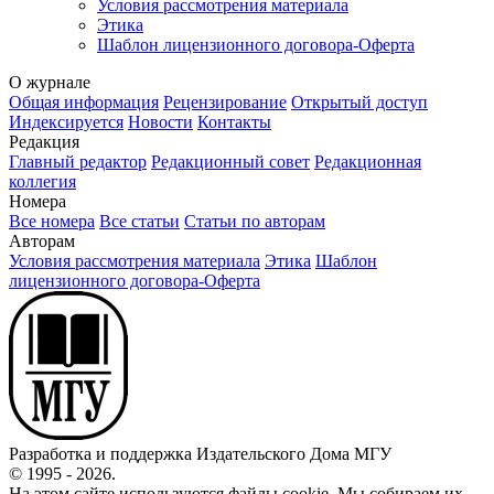
Условия рассмотрения материала
Этика
Шаблон лицензионного договора-Оферта
О журнале
Общая информация
Рецензирование
Открытый доступ
Индексируется
Новости
Контакты
Редакция
Главный редактор
Редакционный совет
Редакционная
коллегия
Номера
Все номера
Все статьи
Статьи по авторам
Авторам
Условия рассмотрения материала
Этика
Шаблон
лицензионного договора-Оферта
Разработка и поддержка Издательского Дома МГУ
© 1995 - 2026.
На этом сайте используются файлы cookie. Мы собираем их