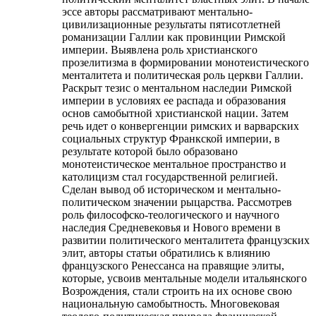
эссе авторы рассматривают ментально-
цивилизационные результаты пятисотлетней
романизации Галлии как провинции Римской
империи. Выявлена роль христианского
прозелитизма в формировании монотеистического
менталитета и политическая роль церкви Галлии.
Раскрыт тезис о ментальном наследии Римской
империи в условиях ее распада и образования
основ самобытной христианской нации. Затем
речь идет о конвергенции римских и варварских
социальных структур Франкской империи, в
результате которой было образовано
монотеистическое ментальное пространство и
католицизм стал государственной религией.
Сделан вывод об историческом и ментально-
политическом значении рыцарства. Рассмотрев
роль философско-теологического и научного
наследия Средневековья и Нового времени в
развитии политического менталитета французских
элит, авторы статьи обратились к влиянию
французского Ренессанса на правящие элиты,
которые, усвоив ментальные модели итальянского
Возрождения, стали строить на их основе свою
национальную самобытность. Многовековая