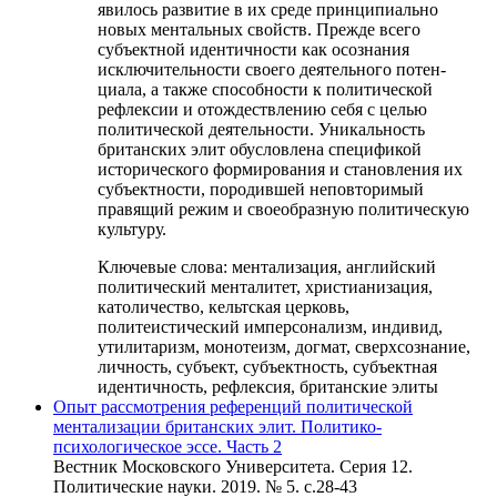
явилось развитие в их среде принципиально
новых ментальных свойств. Прежде всего
субъектной идентичности как осознания
исключительности своего деятельного потен-
циала, а также способности к политической
рефлексии и отождествлению себя с целью
политической деятельности. Уникальность
британских элит обусловлена спецификой
исторического формирования и становления их
субъектности, породившей неповторимый
правящий режим и своеобразную политическую
культуру.
Ключевые слова:
ментализация, английский
политический менталитет, христианизация,
католичество, кельтская церковь,
политеистический имперсонализм, индивид,
утилитаризм, монотеизм, догмат, сверхсознание,
личность, субъект, субъектность, субъектная
идентичность, рефлексия, британские элиты
Опыт рассмотрения референций политической
ментализации британских элит. Политико-
психологическое эссе. Часть 2
Вестник Московского Университета. Серия 12.
Политические науки. 2019. № 5. c.28-43