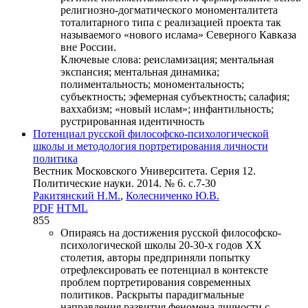
религиозно-догматического мономенталитета
тоталитарного типа с реализацией проекта так
называемого «нового ислама» Северного Кавказа
вне России.
Ключевые слова:
реисламизация; ментальная
экспансия; ментальная динамика;
полиментальность; мономентальность;
субъектность; эфемерная субъектность; салафия;
ваххабизм; «новый ислам»; инфантильность;
рустрированная идентичность
Потенциал русской философско-психологической
школы и методология портретирования личности
политика
Вестник Московского Университета. Серия 12.
Политические науки. 2014. № 6. c.7-30
Ракитянский Н.М.
,
Колесниченко Ю.В.
PDF
HTML
855
Опираясь на достижения русской философско-
психологической школы 20-30-х годов ХХ
столетия, авторы предприняли попытку
отрефлексировать ее потенциал в контексте
проблем портретирования современных
политиков. Раскрыты парадигмальные
направления развития феномена личности с