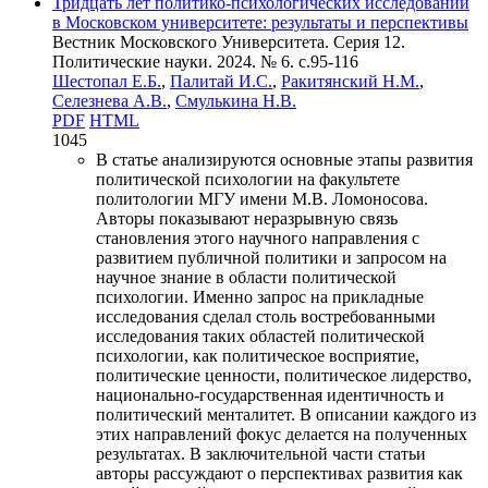
Тридцать лет политико-психологических исследований
в Московском университете: результаты и перспективы
Вестник Московского Университета. Серия 12.
Политические науки. 2024. № 6. c.95-116
Шестопал Е.Б.
,
Палитай И.С.
,
Ракитянский Н.М.
,
Селезнева А.В.
,
Смулькина Н.В.
PDF
HTML
1045
В статье анализируются основные этапы развития
политической психологии на факультете
политологии МГУ имени М.В. Ломоносова.
Авторы показывают неразрывную связь
становления этого научного направления с
развитием публичной политики и запросом на
научное знание в области политической
психологии. Именно запрос на прикладные
исследования сделал столь востребованными
исследования таких областей политической
психологии, как политическое восприятие,
политические ценности, политическое лидерство,
национально-государственная идентичность и
политический менталитет. В описании каждого из
этих направлений фокус делается на полученных
результатах. В заключительной части статьи
авторы рассуждают о перспективах развития как