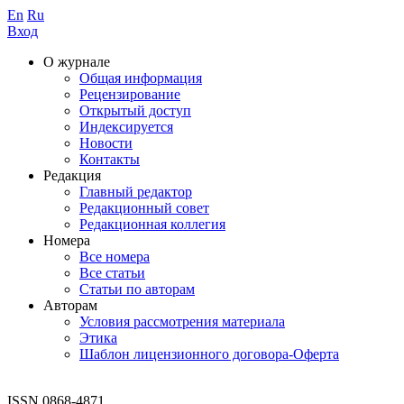
En
Ru
Вход
О журнале
Общая информация
Рецензирование
Открытый доступ
Индексируется
Новости
Контакты
Редакция
Главный редактор
Редакционный совет
Редакционная коллегия
Номера
Все номера
Все статьи
Статьи по авторам
Авторам
Условия рассмотрения материала
Этика
Шаблон лицензионного договора-Оферта
ISSN 0868-4871