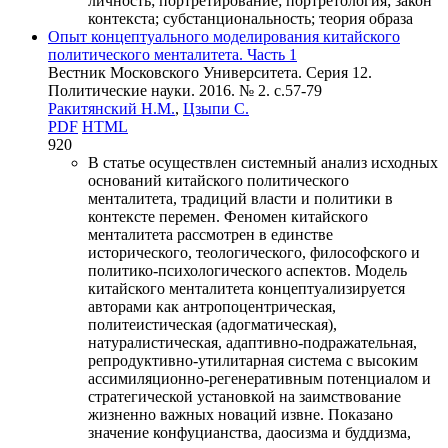
личность; портретирование; портретология; закон
контекста; субстанциональность; теория образа
Опыт концептуального моделирования китайского
политического менталитета. Часть 1
Вестник Московского Университета. Серия 12.
Политические науки. 2016. № 2. c.57-79
Ракитянский Н.М.
,
Цзыпи С.
PDF
HTML
920
В статье осуществлен системный анализ исходных
оснований китайского политического
менталитета, традиций власти и политики в
контексте перемен. Феномен китайского
менталитета рассмотрен в единстве
исторического, теологического, философского и
политико-психологического аспектов. Модель
китайского менталитета концептуализируется
авторами как антропоцентрическая,
политеистическая (адогматическая),
натуралистическая, адаптивно-подражательная,
репродуктивно-утилитарная система с высоким
ассимиляционно-регенеративным потенциалом и
стратегической установкой на заимствование
жизненно важных новаций извне. Показано
значение конфуцианства, даосизма и буддизма,