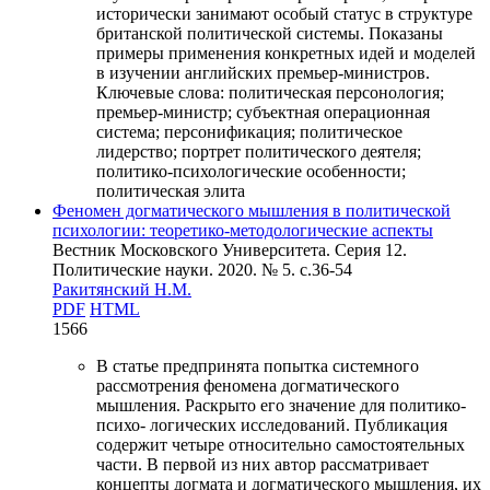
исторически занимают особый статус в структуре
британской политической системы. Показаны
примеры применения конкретных идей и моделей
в изучении английских премьер-министров.
Ключевые слова:
политическая персонология;
премьер-министр; субъектная операционная
система; персонификация; политическое
лидерство; портрет политического деятеля;
политико-психологические особенности;
политическая элита
Феномен догматического мышления в политической
психологии: теоретико-методологические аспекты
Вестник Московского Университета. Серия 12.
Политические науки. 2020. № 5. c.36-54
Ракитянский Н.М.
PDF
HTML
1566
В статье предпринята попытка системного
рассмотрения феномена догматического
мышления. Раскрыто его значение для политико-
психо- логических исследований. Публикация
содержит четыре относительно самостоятельных
части. В первой из них автор рассматривает
концепты догмата и догматического мышления, их