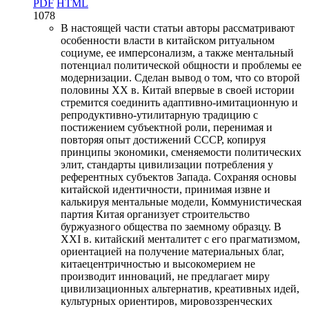
PDF
HTML
1078
В настоящей части статьи авторы рассматривают
особенности власти в китайском ритуальном
социуме, ее имперсонализм, а также ментальный
потенциал политической общности и проблемы ее
модернизации. Сделан вывод о том, что со второй
половины ХХ в. Китай впервые в своей истории
стремится соединить адаптивно-имитационную и
репродуктивно-утилитарную традицию с
постижением субъектной роли, перенимая и
повторяя опыт достижений СССР, копируя
принципы экономики, сменяемости политических
элит, стандарты цивилизации потребления у
референтных субъектов Запада. Сохраняя основы
китайской идентичности, принимая извне и
калькируя ментальные модели, Коммунистическая
партия Китая организует строительство
буржуазного общества по заемному образцу. В
ХХI в. китайский менталитет с его прагматизмом,
ориентацией на получение материальных благ,
китаецентричностью и высокомерием не
производит инноваций, не предлагает миру
цивилизационных альтернатив, креативных идей,
культурных ориентиров, мировоззренческих