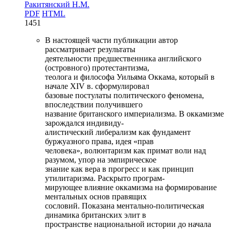
Ракитянский Н.М.
PDF
HTML
1451
В настоящей части публикации автор
рассматривает результаты
деятельности предшественника английского
(островного) протестантизма,
теолога и философа Уильяма Оккама, который в
начале XIV в. сформулировал
базовые постулаты политического феномена,
впоследствии получившего
название британского империализма. В оккамизме
зарождался индивиду-
алистический либерализм как фундамент
буржуазного права, идея «прав
человека», волюнтаризм как примат воли над
разумом, упор на эмпирическое
знание как вера в прогресс и как принцип
утилитаризма. Раскрыто програм-
мирующее влияние оккамизма на формирование
ментальных основ правящих
сословий. Показана ментально-политическая
динамика британских элит в
пространстве национальной истории до начала