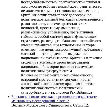
последовательностью, прагматической этикой и
жестокостью работает английское правительство,
независимо от смены стоящих во главе его лиц.
Британия осуществляет свое долгосрочное
политическое влияние благодаря преемственному
развитию элит, системе протестантских
ценностей, проектному мышлению,
рефлексивному управлению, прагматичной
гибкости, особой системе права, финансовым
стратегиям, разведке, глобализации английского
языка и гуманитарным технологиям. Авторы
отмечают, что политика достижений глобального
масштаба — это предельное выражение
национальной субъектности. Британия в течение
столетий в контексте своей непрерывной
национальной истории является системным
политическим суперсубъектом.
Ключевые слова:
менталитет; субъектность;
островной протестантизм; догматичность;
английский национализм; правовая система;
политическая система; политический
суперсубъект; элита; система Pax Britannica
Британская политическая персонология в контексте
ментальных исследований. Часть 2
Вестник Московского Университета. Серия 12.