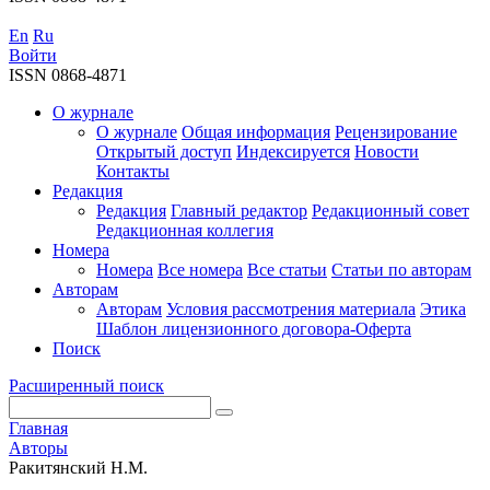
En
Ru
Войти
ISSN 0868-4871
О журнале
О журнале
Общая информация
Рецензирование
Открытый доступ
Индексируется
Новости
Контакты
Редакция
Редакция
Главный редактор
Редакционный совет
Редакционная коллегия
Номера
Номера
Все номера
Все статьи
Статьи по авторам
Авторам
Авторам
Условия рассмотрения материала
Этика
Шаблон лицензионного договора-Оферта
Поиск
Расширенный поиск
Главная
Авторы
Ракитянский Н.М.