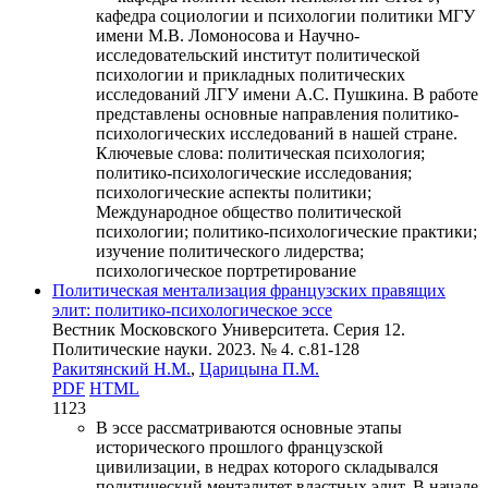
кафедра социологии и психологии политики МГУ
имени М.В. Ломоносова и Научно-
исследовательский институт политической
психологии и прикладных политических
исследований ЛГУ имени А.С. Пушкина. В работе
представлены основные направления политико-
психологических исследований в нашей стране.
Ключевые слова:
политическая психология;
политико-психологические исследования;
психологические аспекты политики;
Международное общество политической
психологии; политико-психологические практики;
изучение политического лидерства;
психологическое портретирование
Политическая ментализация французских правящих
элит: политико-психологическое эссе
Вестник Московского Университета. Серия 12.
Политические науки. 2023. № 4. c.81-128
Ракитянский Н.М.
,
Царицына П.М.
PDF
HTML
1123
В эссе рассматриваются основные этапы
исторического прошлого французской
цивилизации, в недрах которого складывался
политический менталитет властных элит. В начале