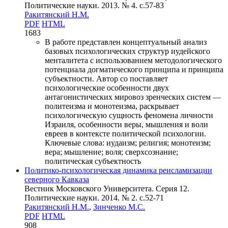
Политические науки. 2013. № 4. c.57-83
Ракитянский Н.М.
PDF
HTML
1683
В работе представлен концептуальный анализ
базовых психологических структур иудейского
менталитета с использованием методологического
потенциала догматического принципа и принципа
субъектности. Автор со поставляет
психологические особенности двух
антагонистических мировоз зренческих систем —
политеизма и монотеизма, раскрывает
психологическую сущность феномена личности
Израиля, особенности веры, мышления и воли
евреев в контексте политической психологии.
Ключевые слова:
иудаизм; религия; монотеизм;
вера; мышление; воля; сверхсознание;
политическая субъектность
Политико-психологическая динамика реисламизации
северного Кавказа
Вестник Московского Университета. Серия 12.
Политические науки. 2014. № 2. c.52-71
Ракитянский Н.М.
,
Зинченко М.С.
PDF
HTML
908