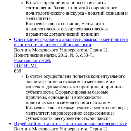
В статье предпринята попытка выявить
соотношение базовых понятий современного
политологического дискурса - понятий сознания и
менталитета.
Ключевые слова:
сознание; менталитет;
психологическая наука; неоклассическая
парадигма; догматический принцип
Опыт концептуального анализа исламского менталитета
в контексте политической психологии
Вестник Московского Университета. Серия 12.
Политические науки. 2012. № 5. c.53-71
Ракитянский Н.М.
PDF
HTML
836
В статье осуществлена попытка концептуального
анализа феномена исламского менталитета в
контексте догматического принципа и принципа
субъектности. Сформулированы базовые
проблемы, основания и возможности
политического взаимодействия с исламом.
Ключевые слова:
ислам; религия; монотеизм; вера;
менталитет; мировоззрение; сверхсознание;
субъектность; бессубъектность; экспансия
Иудейский менталитет. Политико-психологическое эссе
Вестник Московского Университета. Серия 12.