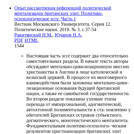
Опыт рассмотрения референций политической
ментализации британских элит. Политико-
психологическое эссе. Часть 1
Вестник Московского Университета. Серия 12.
Политические науки. 2019. № 3. c.37-54
Ракитянский Н.М.
,
Юданов Н.А.
PDF
HTML
1544
Настоящая часть эссе содержит два относительно
самостоятельных раздела. В начале текста авторы
обсуждают ментально-цивилизационную миссию
христианства в Англии в лице католической и
кельтской церквей. В процессе их многомерного
взаимодействия были заложены ментально-циви-
лизационные основания будущей британской
нации, а также ее самобытной государственности.
Во втором разделе показаны узловые этапы
перехода от имперсональной, адогматической,
автохтонной полиментальности к ста- новлению у
обитателей Британских островов субъектного,
догматического, монотеистического менталитета.
Фундаментальным политико-психологи- ческим
результатом христианизации британских элит