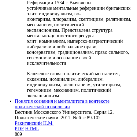
Реформации 1534 г. Выявлены
устойчивые ментальные референции британских
элит: индивидуализм, во-
люнтаризм, плюрализм, скептицизм, релятивизм,
мессианизм, политический
экспансионизм. Представлена структура
ментально-ценностного ресурса
элит: номинализм, имперско-патриотический
либерализм и либеральное право,
консерватизм, традиционализм, право сильного,
гегемонизм и осознание своей
исключительности.
Ключевые слова:
политический менталитет,
оккамизм, номинализм, либерализм,
индивидуализм, волюнтаризм, утилитаризм,
гегемонизм, мессианизм, политический
экспансионизм
Понятия сознания и менталитета в контексте
политической психологии
Вестник Московского Университета. Серия 12.
Политические науки. 2011. № 6. c.89-102
Ракитянский Н.М.
PDF
HTML
889