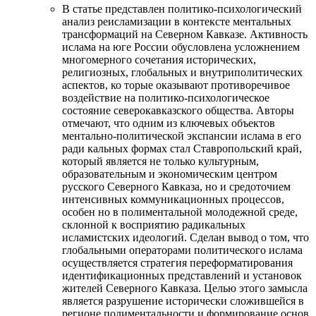
В статье представлен политико-психологический
анализ реисламизации в контексте ментальных
трансформаций на Северном Кавказе. Активность
ислама на юге России обусловлена усложнением
многомерного сочетания исторических,
религиозных, глобальных и внутриполитических
аспектов, ко торые оказывают противоречивое
воздействие на политико-психологическое
состояние северокавказского общества. Авторы
отмечают, что одним из ключевых объектов
ментально-политической экспансии ислама в его
ради кальных формах стал Ставропольский край,
который является не только культурным,
образовательным и экономическим центром
русского Северного Кавказа, но и средоточием
интенсивных коммуникационных процессов,
особен но в полиментальной молодежной среде,
склонной к восприятию радикальных
исламистских идеологий. Сделан вывод о том, что
глобальными операторами политического ислама
осуществляется стратегия переформатирования
идентификационных представлений и установок
жителей Северного Кавказа. Целью этого замысла
является разрушение исторически сложившейся в
регионе полиментальности и формирование основ