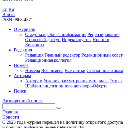
En
Ru
Войти
ISSN 0868-4871
О журнале
О журнале
Общая информация
Рецензирование
Открытый доступ
Индексируется
Новости
Контакты
Редакция
Редакция
Главный редактор
Редакционный совет
Редакционная коллегия
Номера
Номера
Все номера
Все статьи
Статьи по авторам
Авторам
Авторам
Условия рассмотрения материала
Этика
Шаблон лицензионного договора-Оферта
Поиск
Расширенный поиск
Главная
Новости
С 2023 года журнал перешел на политику открытого доступа
и получил цифровой индентификатор doi