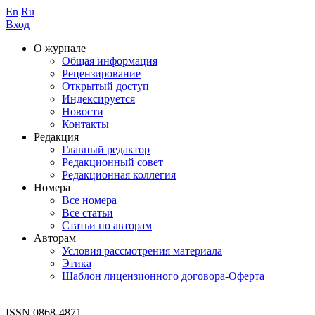
En
Ru
Вход
О журнале
Общая информация
Рецензирование
Открытый доступ
Индексируется
Новости
Контакты
Редакция
Главный редактор
Редакционный совет
Редакционная коллегия
Номера
Все номера
Все статьи
Статьи по авторам
Авторам
Условия рассмотрения материала
Этика
Шаблон лицензионного договора-Оферта
ISSN 0868-4871