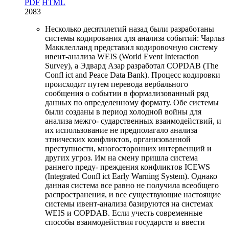
PDF
HTML
2083
Несколько десятилетий назад были разработаны
системы кодирования для анализа событий: Чарльз
Макклелланд представил кодировочную систему
ивент-анализа WEIS (World Event Interaction
Survey), а Эдвард Азар разработал COPDAB (The
Confl ict and Peace Data Bank). Процесс кодировки
происходит путем перевода вербального
сообщения о событии в формализованный ряд
данных по определенному формату. Обе системы
были созданы в период холодной войны для
анализа межго- сударственных взаимодействий, и
их использование не предполагало анализа
этнических конфликтов, организованной
преступности, многосторонних интервенций и
других угроз. Им на смену пришла система
раннего преду- преждения конфликтов ICEWS
(Integrated Confl ict Early Warning System). Однако
данная система все равно не получила всеобщего
распространения, и все существующие настоящие
системы ивент-анализа базируются на системах
WEIS и COPDAB. Если учесть современные
способы взаимодействия государств и ввести