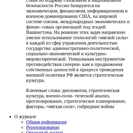
ствия по подрыву глобальной и национальной
безопасности России базируются на
экономическом, финансовом, информационном и
военном доминировании США, на широкой
системе союзов, международных экономических и
финан- совых организаций под эгидой
Вашингтона. На решение этих задач направлено
умелое использование технологий «мягкой силы»
в каждой из сфер управления деятельностью
государства: административно-политической,
социально-экономической и культурно-
мировоззренческой. Уникальным инструментом
противодействия соперни- кам и продвижения
собственных ценностей в процессе проведения
внешней политики РФ является стратегическая
культура.
Ключевые слова:
дипломатия, стратегическая
культура, военно-поли- тический анализ,
прогнозирование, стратегическое планирование,
факторы, «мягкая сила», гибридные войны
О журнале
Общая информация
Рецензирование
Открытый доступ