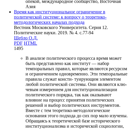
опекой, международное сообщество, Восточная
Азия
Время как институциональное ограничение в
политической системе: к вопросу о теоретико-
методологических началах подхода
Вестник Московского Университета. Серия 12.
Политические науки. 2019. № 4. c.77-94
Шебло О.Д.
PDF
HTML
1495
В анализе политического процесса время может
быть представлено как институт — набор
темпоральных правил, которые являются ресурсом
и ограничением одновременно. Эти темпоральные
правила служат консти- туирующим элементом
любой политической системы. Они являются клю-
чевым измерением для институционализации
политического порядка, так как оказывают
влияние на процесс принятия политических
решений и выбор политических инструментов.
Вместе с тем теоретико-методологические
основания этого подхода до сих пор мало изучены.
Обращаясь к теоретической базе исторического
институционализма и исторической социологии,