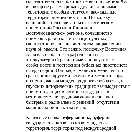
сосредоточено на событиях первой половины ХХ
в., автор не рассматривает другие зависимые
территории с особым статусом: вас- сальные
территории, доминионы и т.п. Поскольку
основной акцент сделан на стратегическом
присутствии России и Японии в
Восточноазиатском регионе, большинство
примеров, равно как и позиции ученых,
сконцентрированы на восточном направлении
научной мысли. Это важно, поскольку Восточная
Азия как особый географический и
этнокультурный регион имела и ощутимые
особенности в построении буферных пространств
и территорий. Они выра- жались в меньшей, по
сравнению с другими регионами Земного шара,
степени участия международного сообщества, в
глубоких исторических традициях взаимодействия
присутствующих в регионе государств, в
менталитете, не предполагающем спешки и
быстрых и радикальных решений, отсутствии
колониальной практики и т.д.
Ключевые слова:
буферная зона, буферное
государство, анклав, эксклав, мандатная
территория, территория под международной