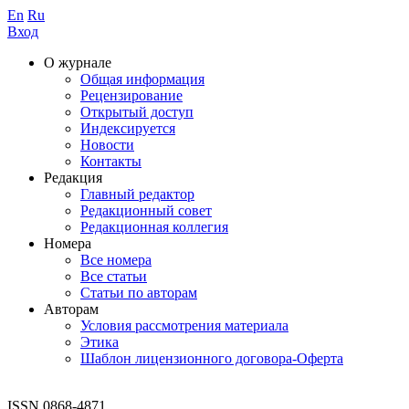
En
Ru
Вход
О журнале
Общая информация
Рецензирование
Открытый доступ
Индексируется
Новости
Контакты
Редакция
Главный редактор
Редакционный совет
Редакционная коллегия
Номера
Все номера
Все статьи
Статьи по авторам
Авторам
Условия рассмотрения материала
Этика
Шаблон лицензионного договора-Оферта
ISSN 0868-4871