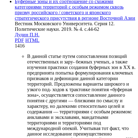
Буферные зоны и их соотношение со схожими
категориями территорий с особым режимом сквозь
призму российского / советского и японского
стратегического присутствия в регионе Восточной Азии
Вестник Московского Университета. Серия 12.
Политические науки. 2019. № 4. c.44-62
Дудин П.Н.
PDF
HTML
1416
В данной статье путем сопоставления позиций
отечественных и зару- бежных ученых, а также
изучения практики создания буферных зон в ХХ в.
предпринята попытка формулирования ключевых
признаков и дефиниции данной категории
территорий. Предложены варианты широкого и
узкого под- ходов к трактовке понятия «буферная
зона», осуществляется сопоставление данного
понятия с другими — близкими по смыслу и
характеру, но далекими относительно целей и
содержания — территориями с особым режимом:
анклавами и эксклавами, мандатными
территориями и территориями под
международной опекой. Учитывая тот факт, что
данное исследование преимущественно