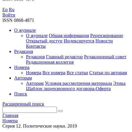
En
Ru
Войти
ISSN 0868-4871
О журнале
О журнале
Общая информация
Рецензирование
Открытый доступ
Индексируется
Новости
Контакты
Редакция
Редакция
Главный редактор
Редакционный совет
Редакционная коллегия
Номера
Номера
Все номера
Все статьи
Статьи по авторам
Авторам
Авторам
Условия рассмотрения материала
Этика
Шаблон лицензионного договора-Оферта
Поиск
Расширенный поиск
Главная
Номера
Серия 12. Политические науки. 2019