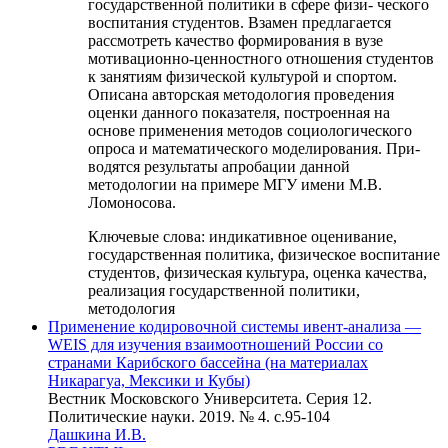
государственной политики в сфере физи- ческого
воспитания студентов. Взамен предлагается
рассмотреть качество формирования в вузе
мотивационно-ценностного отношения студентов
к занятиям физической культурой и спортом.
Описана авторская методология проведения
оценки данного показателя, построенная на
основе применения методов социологического
опроса и математического моделирования. При-
водятся результаты апробации данной
методологии на примере МГУ имени М.В.
Ломоносова.
Ключевые слова:
индикативное оценивание,
государственная политика, физическое воспитание
студентов, физическая культура, оценка качества,
реализация государственной политики,
методология
Применение кодировочной системы ивент-анализа —
WEIS для изучения взаимоотношений России со
странами Карибского бассейна (на материалах
Никарагуа, Мексики и Кубы)
Вестник Московского Университета. Серия 12.
Политические науки. 2019. № 4. c.95-104
Дашкина И.В.