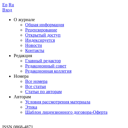
En
Ru
Вход
О журнале
Общая информация
Рецензирование
Открытый доступ
Индексируется
Новости
Контакты
Редакция
Главный редактор
Редакционный совет
Редакционная коллегия
Номера
Все номера
Все статьи
Статьи по авторам
Авторам
Условия рассмотрения материала
Этика
Шаблон лицензионного договора-Оферта
ISSN 0868-4871