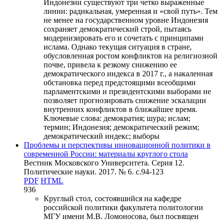
Индонезии существуют три четко выраженные
линии: радикальная, умеренная и «свой путь». Тем
не менее на государственном уровне Индонезия
сохраняет демократический строй, пытаясь
модернизировать его и сочетать с принципами
ислама. Однако текущая ситуация в стране,
обусловленная ростом конфликтов на религиозной
почве, привела к резкому снижению ее
демократического индекса в 2017 г., а накаленная
обстановка перед предстоящими всеобщими
парламентскими и президентскими выборами не
позволяет прогнозировать снижение эскалации
внутренних конфликтов в ближайшее время.
Ключевые слова:
демократия; шура; ислам;
термин; Индонезия; демократический режим;
демократический индекс; выборы
Проблемы и перспективы инновационной политики в
современной России: материалы круглого стола
Вестник Московского Университета. Серия 12.
Политические науки. 2017. № 6. c.94-123
PDF
HTML
936
Круглый стол, состоявшийся на кафедре
российской политики факультета политологии
МГУ имени М.В. Ломоносова, был посвящен