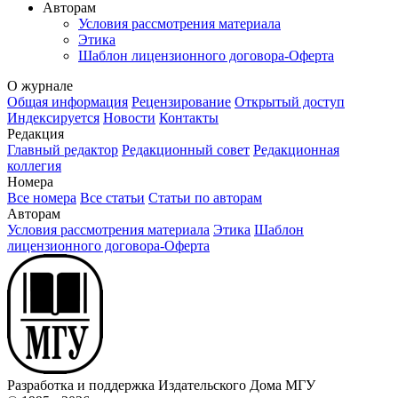
Авторам
Условия рассмотрения материала
Этика
Шаблон лицензионного договора-Оферта
О журнале
Общая информация
Рецензирование
Открытый доступ
Индексируется
Новости
Контакты
Редакция
Главный редактор
Редакционный совет
Редакционная
коллегия
Номера
Все номера
Все статьи
Статьи по авторам
Авторам
Условия рассмотрения материала
Этика
Шаблон
лицензионного договора-Оферта
Разработка и поддержка Издательского Дома МГУ