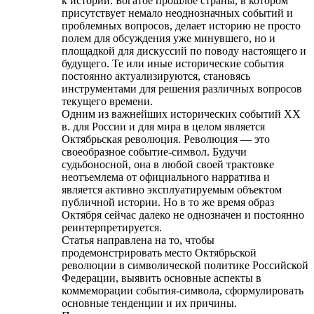
к истории. Богатое прошлое страны, в котором
присутствует немало неоднозначных событий и
проблемных вопросов, делает историю не просто
полем для обсуждения уже минувшего, но и
площадкой для дискуссий по поводу настоящего и
будущего. Те или иные исторические события
постоянно актуализируются, становясь
инструментами для решения различных вопросов
текущего времени.
Одним из важнейших исторических событий ХХ
в. для России и для мира в целом является
Октябрьская революция. Революция — это
своеобразное событие-символ. Будучи
судьбоносной, она в любой своей трактовке
неотъемлема от официального нарратива и
является активно эксплуатируемым объектом
публичной истории. Но в то же время образ
Октября сейчас далеко не однозначен и постоянно
реинтерпретируется.
Статья направлена на то, чтобы
продемонстрировать место Октябрьской
революции в символической политике Российской
Федерации, выявить основные аспекты в
коммеморации события-символа, сформулировать
основные тенденции и их причины.