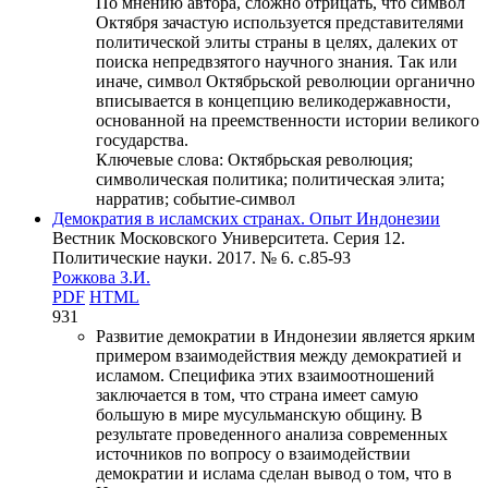
По мнению автора, сложно отрицать, что символ
Октября зачастую используется представителями
политической элиты страны в целях, далеких от
поиска непредвзятого научного знания. Так или
иначе, символ Октябрьской революции органично
вписывается в концепцию великодержавности,
основанной на преемственности истории великого
государства.
Ключевые слова:
Октябрьская революция;
символическая политика; политическая элита;
нарратив; событие-символ
Демократия в исламских странах. Опыт Индонезии
Вестник Московского Университета. Серия 12.
Политические науки. 2017. № 6. c.85-93
Рожкова З.И.
PDF
HTML
931
Развитие демократии в Индонезии является ярким
примером взаимодействия между демократией и
исламом. Специфика этих взаимоотношений
заключается в том, что страна имеет самую
большую в мире мусульманскую общину. В
результате проведенного анализа современных
источников по вопросу о взаимодействии
демократии и ислама сделан вывод о том, что в