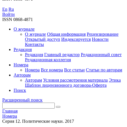
En
Ru
Войти
ISSN 0868-4871
О журнале
О журнале
Общая информация
Рецензирование
Открытый доступ
Индексируется
Новости
Контакты
Редакция
Редакция
Главный редактор
Редакционный совет
Редакционная коллегия
Номера
Номера
Все номера
Все статьи
Статьи по авторам
Авторам
Авторам
Условия рассмотрения материала
Этика
Шаблон лицензионного договора-Оферта
Поиск
Расширенный поиск
Главная
Номера
Серия 12. Политические науки. 2017