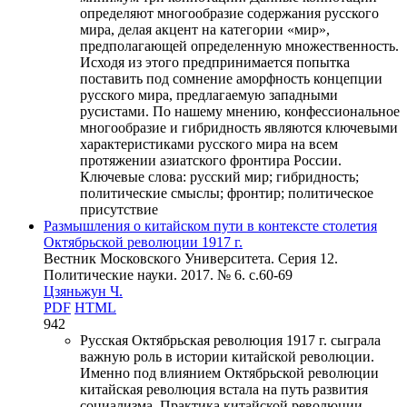
определяют многообразие содержания русского
мира, делая акцент на категории «мир»,
предполагающей определенную множественность.
Исходя из этого предпринимается попытка
поставить под сомнение аморфность концепции
русского мира, предлагаемую западными
русистами. По нашему мнению, конфессиональное
многообразие и гибридность являются ключевыми
характеристиками русского мира на всем
протяжении азиатского фронтира России.
Ключевые слова:
русский мир; гибридность;
политические смыслы; фронтир; политическое
присутствие
Размышления о китайском пути в контексте столетия
Октябрьской революции 1917 г.
Вестник Московского Университета. Серия 12.
Политические науки. 2017. № 6. c.60-69
Цзяньжун Ч.
PDF
HTML
942
Русская Октябрьская революция 1917 г. сыграла
важную роль в истории китайской революции.
Именно под влиянием Октябрьской революции
китайская революция встала на путь развития
социализма. Практика китайской революции