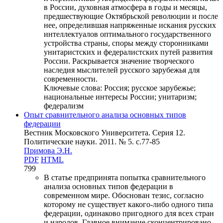
в России, духовная атмосфера в годы и месяцы,
предшествующие Октябрьской революции и после
нее, определившая напряженные искания русских
интеллектуалов оптимального государственного
устройства страны, споры между сторонниками
унитаристских и федералистских путей развития
России. Раскрывается значение творческого
наследия мыслителей русского зарубежья для
современности.
Ключевые слова:
Россия; русское зарубежье;
национальные интересы России; унитаризм;
федерализм
Опыт сравнительного анализа основных типов
федерации
Вестник Московского Университета. Серия 12.
Политические науки. 2011. № 5. c.77-85
Примова Э.Н.
PDF
HTML
799
В статье предпринята попытка сравнительного
анализа основных типов федерации в
современном мире. Обоснован тезис, согласно
которому не существует какого-либо одного типа
федерации, одинаково пригодного для всех стран
и народов. Главное внимание сконцентрировано