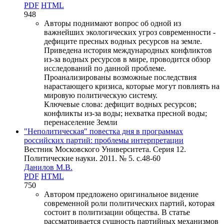
PDF
HTML
948
Авторы поднимают вопрос об одной из
важнейших экологических угроз современности -
дефиците пресных водных ресурсов на земле.
Приведена история международных конфликтов
из-за водных ресурсов в мире, проводится обзор
исследований по данной проблеме.
Проанализированы возможные последствия
нарастающего кризиса, которые могут повлиять на
мировую политическую систему.
Ключевые слова:
дефицит водных ресурсов;
конфликты из-за воды; нехватка пресной воды;
перенаселение Земли
"Неполитическая" повестка дня в программах
российских партий: проблемы интерпретации
Вестник Московского Университета. Серия 12.
Политические науки. 2011. № 5. c.48-60
Данилов М.В.
PDF
HTML
750
Автором предложено оригинальное видение
современной роли политических партий, которая
состоит в политизации общества. В статье
рассматривается сущность партийных механизмов