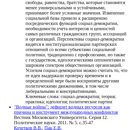
свободы, равенства, братства, которые становятся
менее универсальными и устойчивыми,
принимают более условные значения. Изменение
социальной базы привело к расширению
посреднических функций социал-демократии,
необходимости учета интересов и ценностей
самых различных гражданских групп, ассоциаций
и организаций. Перспективы социал-демократии
видятся в институционализации партнерских
отношений со всеми субъектами социальной
политики, традиционно с профсоюзами, но также
с государством, идеологическими оппонентами и
широким спектром общественных организаций.
Успехом социал-демократии можно считать то, что
ее идеи выдержали проверку временем и в
определенной мере были восприняты другими
политическими движениями, в том числе
либеральными и консервативными.
Ключевые слова:
социал-демократия; теория;
практика; идеология; политические партии
"Водные войны": дефицит водных ресурсов как
причина и инструмент международных конфликтов
Вестник Московского Университета. Серия 12.
Политические науки. 2011. № 5. c.35-47
Кочетков В.В.
,
Пак Е.В.