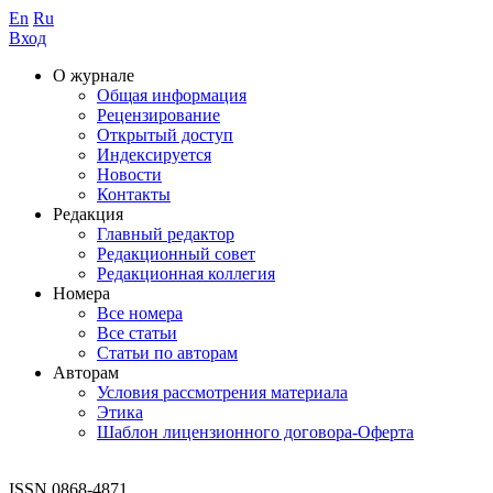
En
Ru
Вход
О журнале
Общая информация
Рецензирование
Открытый доступ
Индексируется
Новости
Контакты
Редакция
Главный редактор
Редакционный совет
Редакционная коллегия
Номера
Все номера
Все статьи
Статьи по авторам
Авторам
Условия рассмотрения материала
Этика
Шаблон лицензионного договора-Оферта
ISSN 0868-4871