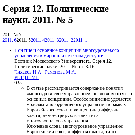
Серия 12. Политические
науки. 2011. № 5
2011 № 5
2011, 6
2011, 5
2011, 4
2011, 3
2011, 2
2011, 1
Понятие и основные концепции многоуровневого
управления в мирополитическом дискурсе
Вестник Московского Университета. Серия 12.
Политические науки. 2011. № 5. c.3-16
Чихарев И.А.
,
Рамонова М.А.
PDF
HTML
938
В статье рассматривается содержание понятия
«многоуровневое управление», анализируются его
основные концепции. Особое внимание уделяется
моделям многоуровневого управления в рамках
Европейского союза и концепции диффузии
власти, демонстрируются два типа
многоуровневого управления.
Ключевые слова:
многоуровневое управление;
Европейский союз; диффузия власти; типы