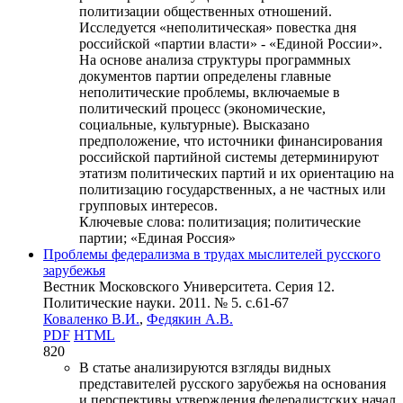
политизации общественных отношений.
Исследуется «неполитическая» повестка дня
российской «партии власти» - «Единой России».
На основе анализа структуры программных
документов партии определены главные
неполитические проблемы, включаемые в
политический процесс (экономические,
социальные, культурные). Высказано
предположение, что источники финансирования
российской партийной системы детерминируют
этатизм политических партий и их ориентацию на
политизацию государственных, а не частных или
групповых интересов.
Ключевые слова:
политизация; политические
партии; «Единая Россия»
Проблемы федерализма в трудах мыслителей русского
зарубежья
Вестник Московского Университета. Серия 12.
Политические науки. 2011. № 5. c.61-67
Коваленко В.И.
,
Федякин А.В.
PDF
HTML
820
В статье анализируются взгляды видных
представителей русского зарубежья на основания
и перспективы утверждения федералистских начал