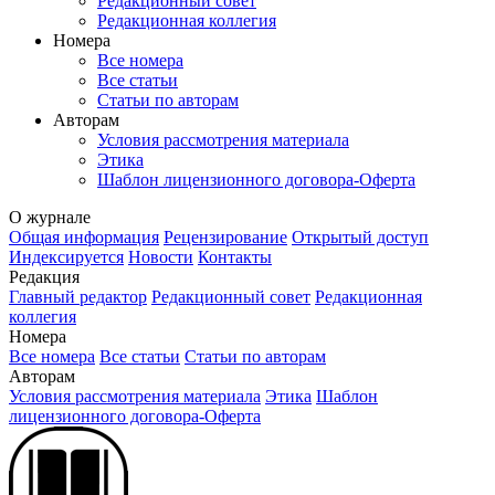
Редакционный совет
Редакционная коллегия
Номера
Все номера
Все статьи
Статьи по авторам
Авторам
Условия рассмотрения материала
Этика
Шаблон лицензионного договора-Оферта
О журнале
Общая информация
Рецензирование
Открытый доступ
Индексируется
Новости
Контакты
Редакция
Главный редактор
Редакционный совет
Редакционная
коллегия
Номера
Все номера
Все статьи
Статьи по авторам
Авторам
Условия рассмотрения материала
Этика
Шаблон
лицензионного договора-Оферта