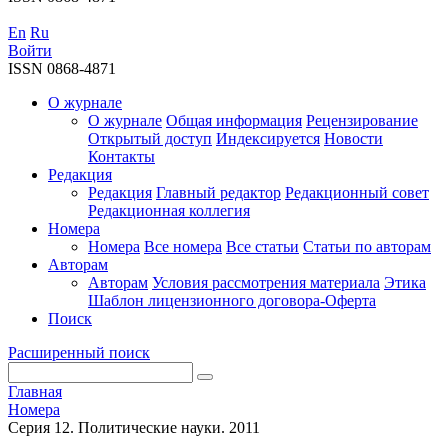
En
Ru
Войти
ISSN 0868-4871
О журнале
О журнале
Общая информация
Рецензирование
Открытый доступ
Индексируется
Новости
Контакты
Редакция
Редакция
Главный редактор
Редакционный совет
Редакционная коллегия
Номера
Номера
Все номера
Все статьи
Статьи по авторам
Авторам
Авторам
Условия рассмотрения материала
Этика
Шаблон лицензионного договора-Оферта
Поиск
Расширенный поиск
Главная
Номера
Серия 12. Политические науки. 2011