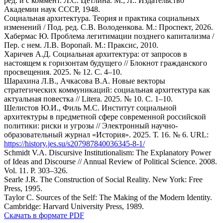
ред. и с коммент. Л.С. Цетлинa. М.; Л.: Издательство
Академии наук СССР, 1948.
Социальная архитектура. Теория и практика социальных
изменений / Под. ред. С.В. Володенкова. М.: Проспект, 2026.
Хабермас Ю. Проблема легитимации позднего капитализма /
Пер. с нем. Л.В. Воропай. М.: Праксис, 2010.
Харичев А.Д. Социальная архитектура: от запросов в
настоящем к горизонтам будущего // Блокнот гражданского
просвещения. 2025. № 12. С. 4–10.
Шарахина Л.В., Ачкасова В.А. Новые векторы
стратегических коммуникаций: социальная архитектура как
актуальная повестка // Litera. 2025. № 10. С. 1–10.
Шелистов Ю.И., Филь М.С. Институт социальной
архитектуры в предметной сфере современной российской
политики: риски и угрозы // Электронный научно-
образовательный журнал «История». 2025. Т. 16. № 6. URL:
https://history.jes.su/s207987840036345-8-1/
Schmidt V.A. Discursive Institutionalism: The Explanatory Power
of Ideas and Discourse // Annual Review of Political Science. 2008.
Vol. 11. P. 303–326.
Searle J.R. The Construction of Social Reality. New York: Free
Press, 1995.
Taylor C. Sources of the Self: The Making of the Modern Identity.
Cambridge: Harvard University Press, 1989.
Скачать в формате PDF