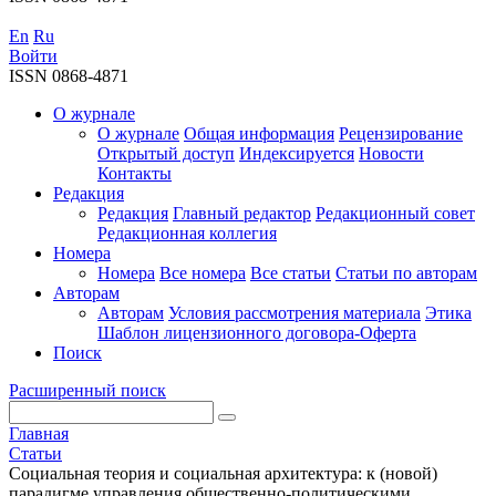
En
Ru
Войти
ISSN 0868-4871
О журнале
О журнале
Общая информация
Рецензирование
Открытый доступ
Индексируется
Новости
Контакты
Редакция
Редакция
Главный редактор
Редакционный совет
Редакционная коллегия
Номера
Номера
Все номера
Все статьи
Статьи по авторам
Авторам
Авторам
Условия рассмотрения материала
Этика
Шаблон лицензионного договора-Оферта
Поиск
Расширенный поиск
Главная
Статьи
Социальная теория и социальная архитектура: к (новой)
парадигме управления общественно-политическими