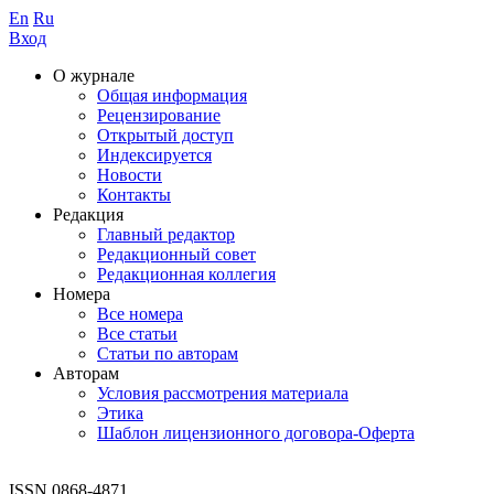
En
Ru
Вход
О журнале
Общая информация
Рецензирование
Открытый доступ
Индексируется
Новости
Контакты
Редакция
Главный редактор
Редакционный совет
Редакционная коллегия
Номера
Все номера
Все статьи
Статьи по авторам
Авторам
Условия рассмотрения материала
Этика
Шаблон лицензионного договора-Оферта
ISSN 0868-4871