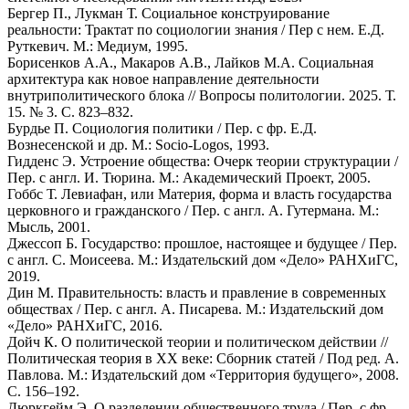
Бергер П., Лукман Т. Социальное конструирование
реальности: Трактат по социологии знания / Пер с нем. Е.Д.
Руткевич. М.: Медиум, 1995.
Борисенков А.А., Макаров А.В., Лайков М.А. Социальная
архитектура как новое направление деятельности
внутриполитического блока // Вопросы политологии. 2025. Т.
15. № 3. С. 823–832.
Бурдье П. Социология политики / Пер. с фр. Е.Д.
Вознесенской и др. М.: Socio-Logos, 1993.
Гидденс Э. Устроение общества: Очерк теории структурации /
Пер. с англ. И. Тюрина. М.: Академический Проект, 2005.
Гоббс Т. Левиафан, или Материя, форма и власть государства
церковного и гражданского / Пер. с англ. А. Гутермана. М.:
Мысль, 2001.
Джессоп Б. Государство: прошлое, настоящее и будущее / Пер.
с англ. С. Моисеева. М.: Издательский дом «Дело» РАНХиГС,
2019.
Дин М. Правительность: власть и правление в современных
обществах / Пер. с англ. А. Писарева. М.: Издательский дом
«Дело» РАНХиГС, 2016.
Дойч К. О политической теории и политическом действии //
Политическая теория в XX веке: Сборник статей / Под ред. А.
Павлова. М.: Издательский дом «Территория будущего», 2008.
С. 156–192.
Дюркгейм Э. О разделении общественного труда / Пер. с фр.