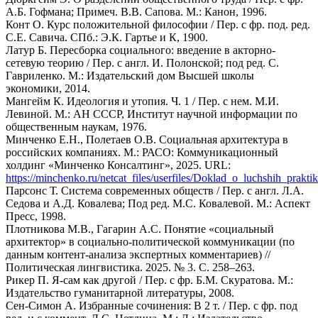
А.Б. Гофмана; Примеч. В.В. Сапова. М.: Канон, 1996.
Конт О. Курс положительной философии / Пер. с фр. под. ред.
С.Е. Савича. СПб.: Э.К. Гартье и К, 1900.
Латур Б. Пересборка социального: введение в акторно-
сетевую теорию / Пер. с англ. И. Полонской; под ред. С.
Гавриленко. М.: Издательский дом Высшей школы
экономики, 2014.
Мангейм К. Идеология и утопия. Ч. 1 / Пер. с нем. М.И.
Левиной. М.: АН СССР, Институт научной информации по
общественным наукам, 1976.
Минченко Е.Н., Полетаев О.В. Социальная архитектура в
российских компаниях. М.: РАСО: Коммуникационный
холдинг «Минченко Консалтинг», 2025. URL:
https://minchenko.ru/netcat_files/userfiles/Doklad_o_luchshih_prakti
Парсонс Т. Система современных обществ / Пер. с англ. Л.А.
Седова и А.Д. Ковалева; Под ред. М.С. Ковалевой. М.: Аспект
Пресс, 1998.
Плотникова М.В., Гагарин А.С. Понятие «социальный
архитектор» в социально-политической коммуникации (по
данным контент-анализа экспертных комментариев) //
Политическая лингвистика. 2025. № 3. С. 258–263.
Рикер П. Я-сам как другой / Пер. с фр. Б.М. Скуратова. М.:
Издательство гуманитарной литературы, 2008.
Сен-Симон А. Избранные сочинения: В 2 т. / Пер. с фр. под