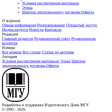
Условия рассмотрения материала
Этика
Шаблон лицензионного договора-Оферта
О журнале
Общая информация
Рецензирование
Открытый доступ
Индексируется
Новости
Контакты
Редакция
Главный редактор
Редакционный совет
Редакционная
коллегия
Номера
Все номера
Все статьи
Статьи по авторам
Авторам
Условия рассмотрения материала
Этика
Шаблон
лицензионного договора-Оферта
Разработка и поддержка Издательского Дома МГУ
© 1995 - 2026.