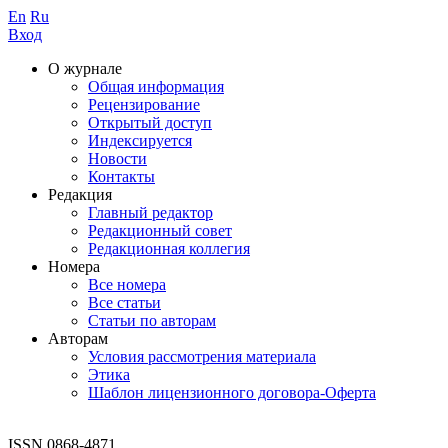
En
Ru
Вход
О журнале
Общая информация
Рецензирование
Открытый доступ
Индексируется
Новости
Контакты
Редакция
Главный редактор
Редакционный совет
Редакционная коллегия
Номера
Все номера
Все статьи
Статьи по авторам
Авторам
Условия рассмотрения материала
Этика
Шаблон лицензионного договора-Оферта
ISSN 0868-4871