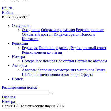
En
Ru
Войти
ISSN 0868-4871
О журнале
О журнале
Общая информация
Рецензирование
Открытый доступ
Индексируется
Новости
Контакты
Редакция
Редакция
Главный редактор
Редакционный совет
Редакционная коллегия
Номера
Номера
Все номера
Все статьи
Статьи по авторам
Авторам
Авторам
Условия рассмотрения материала
Этика
Шаблон лицензионного договора-Оферта
Поиск
Расширенный поиск
Главная
Номера
Серия 12. Политические науки. 2007