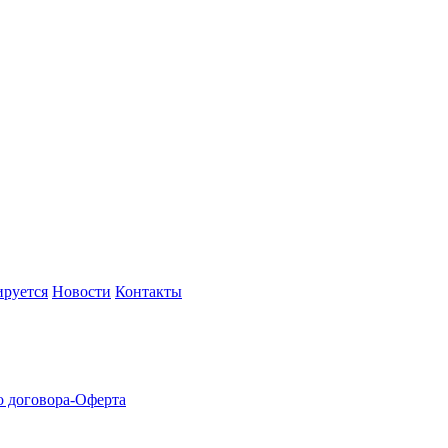
руется
Новости
Контакты
 договора-Оферта