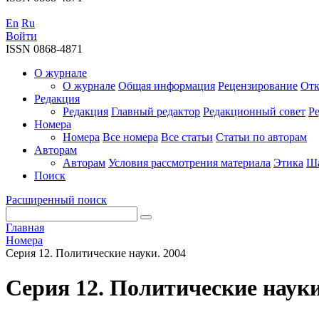
En
Ru
Войти
ISSN 0868-4871
О журнале
О журнале
Общая информация
Рецензирование
Отк
Редакция
Редакция
Главный редактор
Редакционный совет
Р
Номера
Номера
Все номера
Все статьи
Статьи по авторам
Авторам
Авторам
Условия рассмотрения материала
Этика
Ша
Поиск
Расширенный поиск
Главная
Номера
Серия 12. Политические науки. 2004
Серия 12. Политические науки