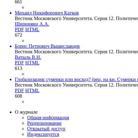
661
Михаил Никифорович Катков
Вестник Московского Университета. Серия 12. Политическ
Ширинянц А.А.
PDF
HTML
672
Борис Петрович Вышеславцев
Вестник Московского Университета. Серия 12. Политическ
Ватыль В.Н.
PDF
HTML
613
Глобализация: сумерки или восход? (рец. на кн. Сумерки 
Вестник Московского Университета. Серия 12. Политическ
PDF
HTML
608
О журнале
Общая информация
Рецензирование
Открытый доступ
Индексируется