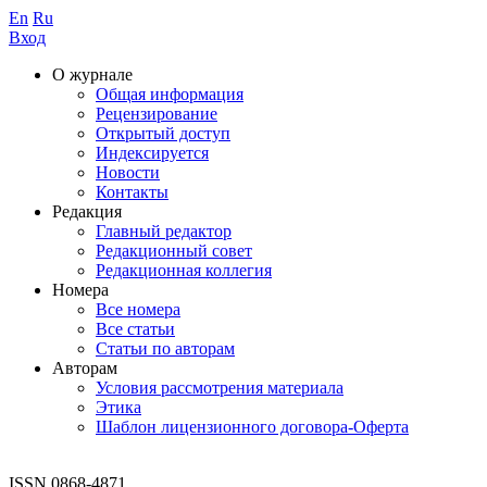
En
Ru
Вход
О журнале
Общая информация
Рецензирование
Открытый доступ
Индексируется
Новости
Контакты
Редакция
Главный редактор
Редакционный совет
Редакционная коллегия
Номера
Все номера
Все статьи
Статьи по авторам
Авторам
Условия рассмотрения материала
Этика
Шаблон лицензионного договора-Оферта
ISSN 0868-4871