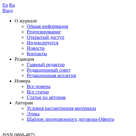
En
Ru
Вход
О журнале
Общая информация
Рецензирование
Открытый доступ
Индексируется
Новости
Контакты
Редакция
Главный редактор
Редакционный совет
Редакционная коллегия
Номера
Все номера
Все статьи
Статьи по авторам
Авторам
Условия рассмотрения материала
Этика
Шаблон лицензионного договора-Оферта
ISSN 0868-4871