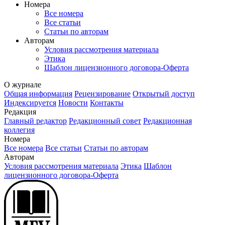
Номера
Все номера
Все статьи
Статьи по авторам
Авторам
Условия рассмотрения материала
Этика
Шаблон лицензионного договора-Оферта
О журнале
Общая информация
Рецензирование
Открытый доступ
Индексируется
Новости
Контакты
Редакция
Главный редактор
Редакционный совет
Редакционная
коллегия
Номера
Все номера
Все статьи
Статьи по авторам
Авторам
Условия рассмотрения материала
Этика
Шаблон
лицензионного договора-Оферта