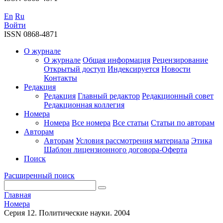
En
Ru
Войти
ISSN 0868-4871
О журнале
О журнале
Общая информация
Рецензирование
Открытый доступ
Индексируется
Новости
Контакты
Редакция
Редакция
Главный редактор
Редакционный совет
Редакционная коллегия
Номера
Номера
Все номера
Все статьи
Статьи по авторам
Авторам
Авторам
Условия рассмотрения материала
Этика
Шаблон лицензионного договора-Оферта
Поиск
Расширенный поиск
Главная
Номера
Серия 12. Политические науки. 2004