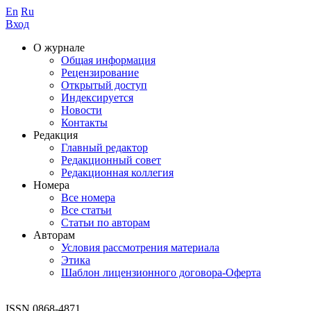
En
Ru
Вход
О журнале
Общая информация
Рецензирование
Открытый доступ
Индексируется
Новости
Контакты
Редакция
Главный редактор
Редакционный совет
Редакционная коллегия
Номера
Все номера
Все статьи
Статьи по авторам
Авторам
Условия рассмотрения материала
Этика
Шаблон лицензионного договора-Оферта
ISSN 0868-4871