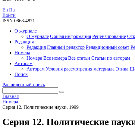
En
Ru
Войти
ISSN 0868-4871
О журнале
О журнале
Общая информация
Рецензирование
Отк
Редакция
Редакция
Главный редактор
Редакционный совет
Р
Номера
Номера
Все номера
Все статьи
Статьи по авторам
Авторам
Авторам
Условия рассмотрения материала
Этика
Ша
Поиск
Расширенный поиск
Главная
Номера
Серия 12. Политические науки. 1999
Серия 12. Политические науки