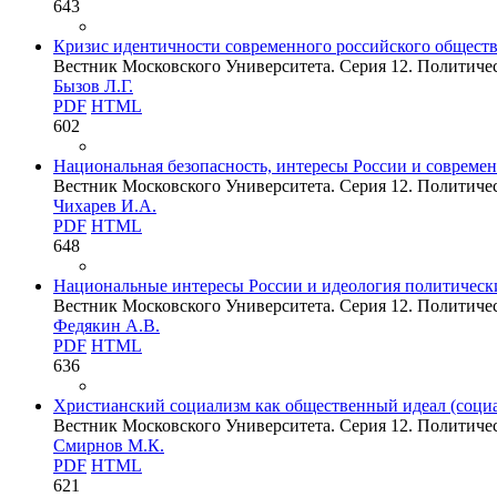
643
Кризис идентичности современного российского обществ
Вестник Московского Университета. Серия 12. Политическ
Бызов Л.Г.
PDF
HTML
602
Национальная безопасность, интересы России и совреме
Вестник Московского Университета. Серия 12. Политическ
Чихарев И.А.
PDF
HTML
648
Национальные интересы России и идеология политически
Вестник Московского Университета. Серия 12. Политическ
Федякин А.В.
PDF
HTML
636
Христианский социализм как общественный идеал (социа
Вестник Московского Университета. Серия 12. Политическ
Смирнов М.К.
PDF
HTML
621