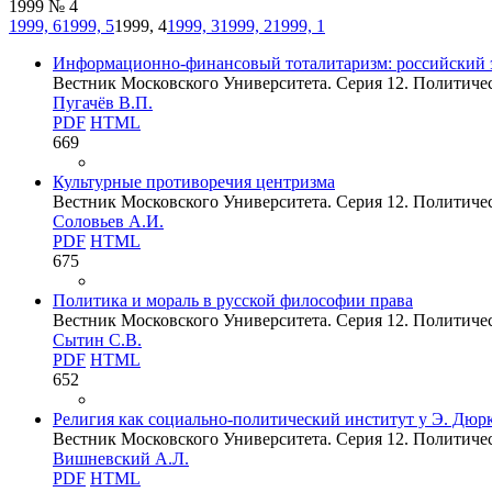
1999 № 4
1999, 6
1999, 5
1999, 4
1999, 3
1999, 2
1999, 1
Информационно-финансовый тоталитаризм: российский 
Вестник Московского Университета. Серия 12. Политическ
Пугачёв В.П.
PDF
HTML
669
Культурные противоречия центризма
Вестник Московского Университета. Серия 12. Политическ
Соловьев А.И.
PDF
HTML
675
Политика и мораль в русской философии права
Вестник Московского Университета. Серия 12. Политическ
Сытин С.В.
PDF
HTML
652
Религия как социально-политический институт у Э. Дюрк
Вестник Московского Университета. Серия 12. Политическ
Вишневский А.Л.
PDF
HTML