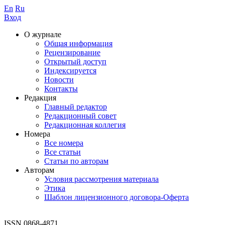
En
Ru
Вход
О журнале
Общая информация
Рецензирование
Открытый доступ
Индексируется
Новости
Контакты
Редакция
Главный редактор
Редакционный совет
Редакционная коллегия
Номера
Все номера
Все статьи
Статьи по авторам
Авторам
Условия рассмотрения материала
Этика
Шаблон лицензионного договора-Оферта
ISSN 0868-4871