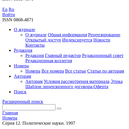
En
Ru
Войти
ISSN 0868-4871
О журнале
О журнале
Общая информация
Рецензирование
Открытый доступ
Индексируется
Новости
Контакты
Редакция
Редакция
Главный редактор
Редакционный совет
Редакционная коллегия
Номера
Номера
Все номера
Все статьи
Статьи по авторам
Авторам
Авторам
Условия рассмотрения материала
Этика
Шаблон лицензионного договора-Оферта
Поиск
Расширенный поиск
Главная
Номера
Серия 12. Политические науки. 1997